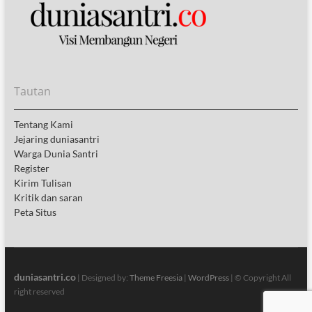
Tautan
Tentang Kami
Jejaring duniasantri
Warga Dunia Santri
Register
Kirim Tulisan
Kritik dan saran
Peta Situs
duniasantri.co
| Designed by:
Theme Freesia
|
WordPress
| © Copyright All
right reserved