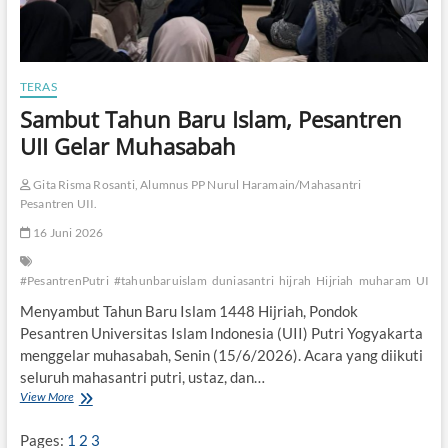
TERAS
Sambut Tahun Baru Islam, Pesantren
UII Gelar Muhasabah
Gita Risma Rosanti, Alumnus PP Nurul Haramain/Mahasantri
Pesantren UII.
16 Juni 2026
#PesantrenPutri
#tahunbaruislam
duniasantri
hijrah
Hijriah
muharam
UII
Menyambut Tahun Baru Islam 1448 Hijriah, Pondok
Pesantren Universitas Islam Indonesia (UII) Putri Yogyakarta
menggelar muhasabah, Senin (15/6/2026). Acara yang diikuti
seluruh mahasantri putri, ustaz, dan…
View More
S
a
m
Pages:
1
2
3