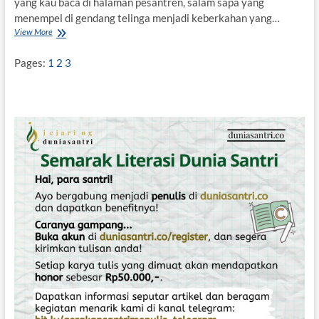
yang kau baca di halaman pesantren, salam sapa yang
e
n
menempel di gendang telinga menjadi keberkahan yang…
U
View More
S
I
A
I
J
Pages:
1
2
3
G
A
e
K
l
H
a
I
r
J
M
R
u
I
h
A
a
H
s
a
b
a
h