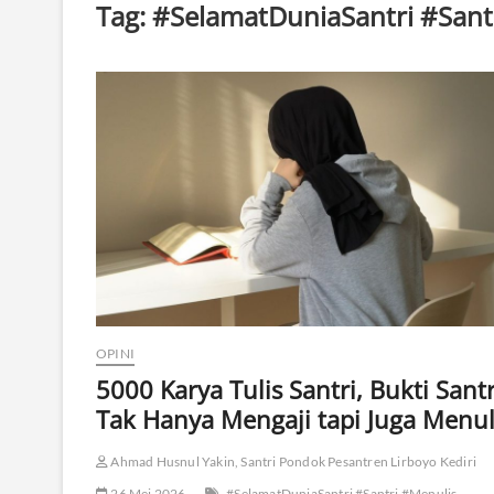
Tag:
#SelamatDuniaSantri #Sant
OPINI
5000 Karya Tulis Santri, Bukti Santr
Tak Hanya Mengaji tapi Juga Menul
Ahmad Husnul Yakin, Santri Pondok Pesantren Lirboyo Kediri
26 Mei 2026
#SelamatDuniaSantri #Santri #Menulis