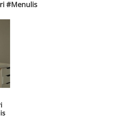
ri #Menulis
i
is