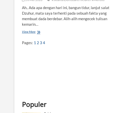
Ah.. Ada apa dengan hari ini, bangun tidur, lanjut salat
Dzuhur, mata saya terhenti pada sebuah fakta yang
membuat dada berdebar. Alih-alih mengecek tulisan
kemarin…
View More
5
0
0
Pages:
1
2
3
4
0
K
a
r
y
a
T
u
l
i
s
S
a
Populer
n
t