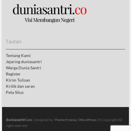
Tautan
Tentang Kami
Jejaring duniasantri
Warga Dunia Santri
Register
Kirim Tulisan
Kritik dan saran
Peta Situs
duniasantri.co
| Designed by:
Theme Freesia
|
WordPress
| © Copyright All
right reserved