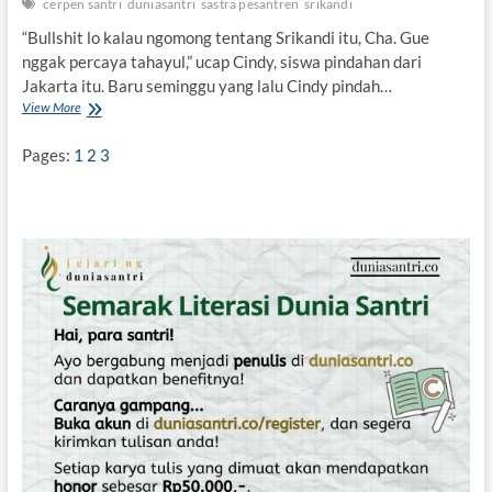
cerpen santri
duniasantri
sastra pesantren
srikandi
S
r
“Bullshit lo kalau ngomong tentang Srikandi itu, Cha. Gue
i
nggak percaya tahayul,” ucap Cindy, siswa pindahan dari
k
Jakarta itu. Baru seminggu yang lalu Cindy pindah…
a
n
View More
T
d
e
i
r
Pages:
1
2
3
M
o
u
r
s
S
t
r
a
i
k
k
a
a
w
n
e
d
n
i
i