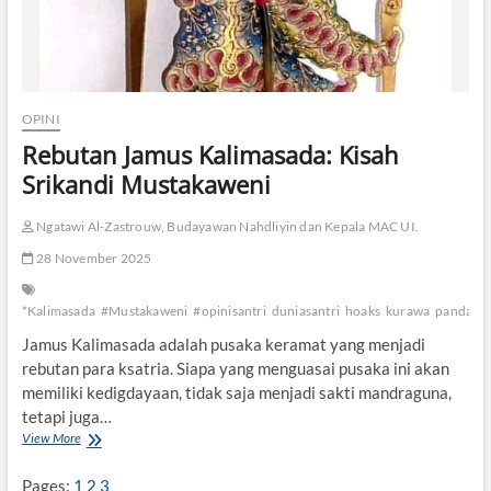
OPINI
Rebutan Jamus Kalimasada: Kisah
Srikandi Mustakaweni
Ngatawi Al-Zastrouw, Budayawan Nahdliyin dan Kepala MAC UI.
28 November 2025
*Kalimasada
#Mustakaweni
#opinisantri
duniasantri
hoaks
kurawa
pandawa
Jamus Kalimasada adalah pusaka keramat yang menjadi
rebutan para ksatria. Siapa yang menguasai pusaka ini akan
memiliki kedigdayaan, tidak saja menjadi sakti mandraguna,
tetapi juga…
View More
R
e
b
Pages:
1
2
3