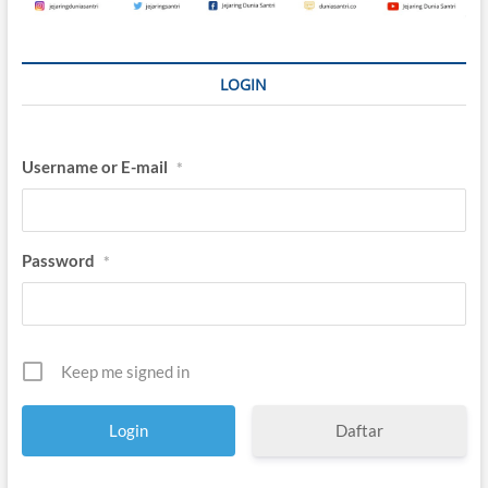
a
n
a
h
LOGIN
J
a
r
a
Username or E-mail
*
n
g
Password
*
Keep me signed in
Daftar