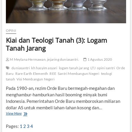
OPINI
Kiai dan Teologi Tanah (3): Logam
Tanah Jarang
M Meylana Hermawan, jejaring duniasantri.
1 Agustus 2020
duniasantri
kh hasyim asyari
logam tanah jarang
LTJ
opini santri
Orde
Baru
Rare Earth Elementh
REE
Santri Membangun Negeri
teologi
tanah
Visi Membangun Negeri
Pada 1980-an, rezim Orde Baru bermegah-megahan dan
menghambur-hamburkan hasil booming minyak bumi
Indonesia. Pemerintahan Orde Baru memboroskan miliaran
dollar AS untuk membeli lahan-lahan kosong dan…
View More
K
i
a
Pages:
1
2
3
4
i