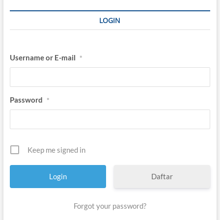
i
U
LOGIN
I
N
B
a
Username or E-mail
*
n
t
e
n
Password
*
Keep me signed in
Daftar
Forgot your password?