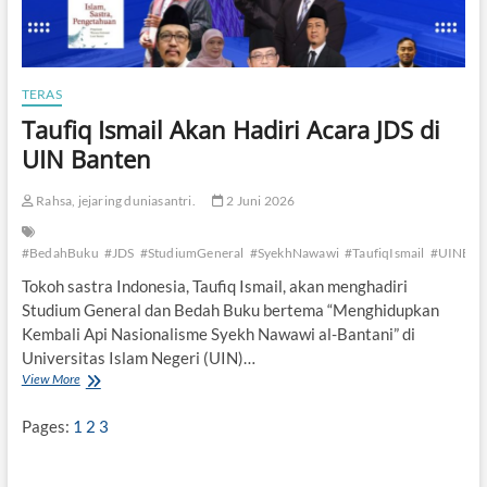
TERAS
Taufiq Ismail Akan Hadiri Acara JDS di
UIN Banten
Rahsa, jejaring duniasantri.
2 Juni 2026
#BedahBuku
#JDS
#StudiumGeneral
#SyekhNawawi
#TaufiqIsmail
#UINBan
Tokoh sastra Indonesia, Taufiq Ismail, akan menghadiri
Studium General dan Bedah Buku bertema “Menghidupkan
Kembali Api Nasionalisme Syekh Nawawi al-Bantani” di
Universitas Islam Negeri (UIN)…
View More
T
a
u
Pages:
1
2
3
f
i
q