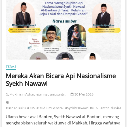
I
s
m
a
i
l
A
k
a
n
H
a
d
TERAS
i
Mereka Akan Bicara Api Nasionalisme
r
i
Syekh Nawawi
A
c
Mukhlisin Ashar, jejaring duniasantri.
30 Mei 2026
a
r
a
#BedahBuku
#JDS
#StudiumGeneral
#SyekhNawawi
#UINBanten
duniasantr
J
D
Ulama besar asal Banten, Syekh Nawawi al-Bantani, memang
S
menghabiskan seluruh waktunya di Makkah. Hingga wafatnya
d