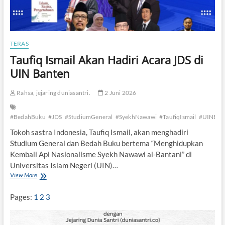
TERAS
Taufiq Ismail Akan Hadiri Acara JDS di
UIN Banten
Rahsa, jejaring duniasantri.
2 Juni 2026
#BedahBuku
#JDS
#StudiumGeneral
#SyekhNawawi
#TaufiqIsmail
#UINBan
Tokoh sastra Indonesia, Taufiq Ismail, akan menghadiri
Studium General dan Bedah Buku bertema “Menghidupkan
Kembali Api Nasionalisme Syekh Nawawi al-Bantani” di
Universitas Islam Negeri (UIN)…
View More
T
a
u
Pages:
1
2
3
f
i
q