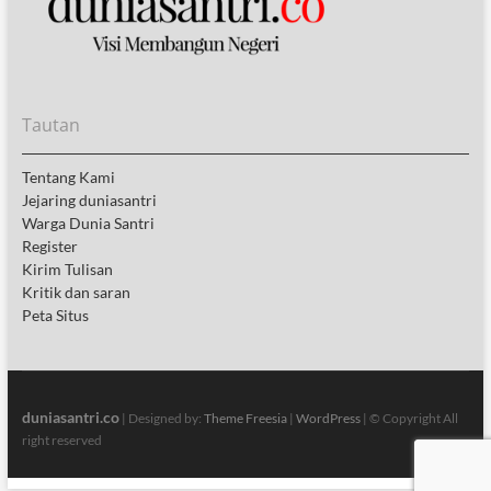
Tautan
Tentang Kami
Jejaring duniasantri
Warga Dunia Santri
Register
Kirim Tulisan
Kritik dan saran
Peta Situs
duniasantri.co
| Designed by:
Theme Freesia
|
WordPress
| © Copyright All
right reserved