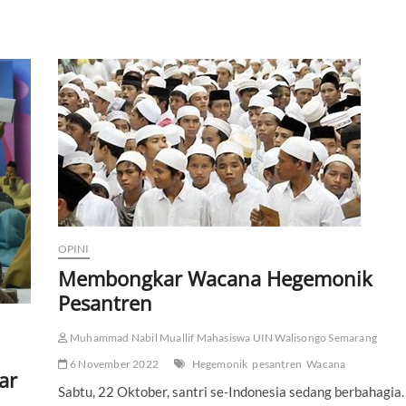
OPINI
Membongkar Wacana Hegemonik
Pesantren
Muhammad Nabil Muallif Mahasiswa UIN Walisongo Semarang
6 November 2022
Hegemonik
pesantren
Wacana
ar
Sabtu, 22 Oktober, santri se-Indonesia sedang berbahagia.