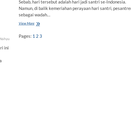
Sebab, hari tersebut adalah hari jadi santri se-Indonesia.
Namun, di balik kemeriahan perayaan hari santri, pesantre
sebagai wadah…
View More
M
e
m
Pages:
1
2
3
Wahyu
b
o
i ini
n
g
k
a
a
r
W
a
c
a
n
a
H
e
g
e
m