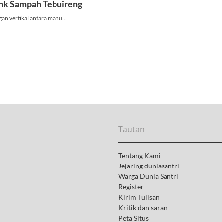
Tautan
Tentang Kami
Jejaring duniasantri
Warga Dunia Santri
Register
Kirim Tulisan
Kritik dan saran
Peta Situs