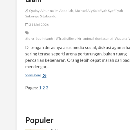
Qudsy Ainunna'im Abdallah, Ma'had Aly Salafiyah Syafi'iyah
Sukorejo Situbondo.
31 Mei 2026
#Iqra
#opinisantri
#TradisiBerpikir
animal
duniasantri
Wacana
Di tengah derasnya arus media sosial, diskusi agama har
sering terasa seperti arena pertarungan, bukan ruang
pencarian kebenaran. Orang lebih cepat marah daripad
mendengar,…
View More
D
a
r
Pages:
1
2
3
i
W
a
h
y
u
Populer
k
e