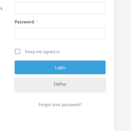
n,
Password
*
Keep me signed in
Daftar
Forgot your password?