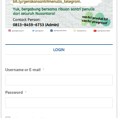
u
s
u
h
i
…
LOGIN
Username or E-mail
*
Password
*