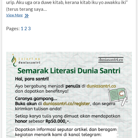
urip. Aku uga ora duwe kitab, kerana kitab iku yo awakku iki”
(terus terang saya…
View More
M
b
a
Pages:
1
2
3
h
W
o
K
u
c
i
n
g
:
B
e
d
a
K
o
k
D
i
m