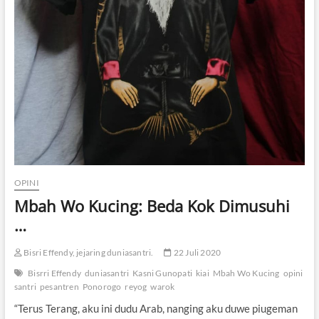
OPINI
Mbah Wo Kucing: Beda Kok Dimusuhi
…
Bisri Effendy, jejaring duniasantri.
22 Juli 2020
Bisrri Effendy
duniasantri
Kasni Gunopati
kiai
Mbah Wo Kucing
opini
santri
pesantren
Ponorogo
reyog
warok
“Terus Terang, aku ini dudu Arab, nanging aku duwe piugeman