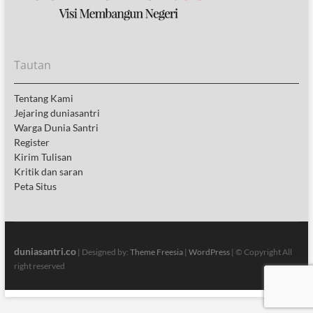
Tautan
Tentang Kami
Jejaring duniasantri
Warga Dunia Santri
Register
Kirim Tulisan
Kritik dan saran
Peta Situs
duniasantri.co
| Designed by:
Theme Freesia
|
WordPress
| © Copyright All
right reserved