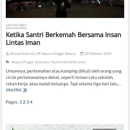
SANTRI WAY
Ketika Santri Berkemah Bersama Insan
Lintas Iman
Ahmad Nahrowi, PP Aksara Pinggir Bekasi.
29 Oktober 2024
Aksara Pinggir
toleransi
Youth Interfaith Camo
Umumnya, perkemahan atau kamping diikuti oleh orang yang
circle pertemanannya dekat, seperti teman satu sekolah,
rekan kerja, atau malah keluarga. Tapi selama tiga hari lalu,…
View More
K
e
t
Pages:
1
2
3
4
i
k
a
S
a