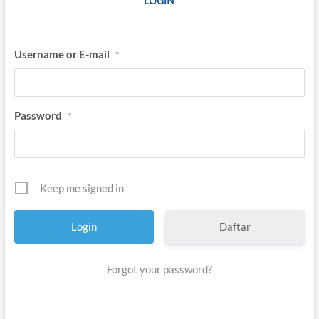
LOGIN
i
n
t
a
Username or E-mail
*
s
I
m
a
n
Password
*
Keep me signed in
Daftar
Forgot your password?