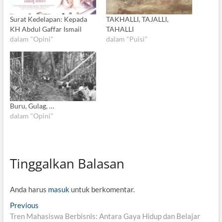
Surat Kedelapan: Kepada
TAKHALLI, TAJALLI,
KH Abdul Gaffar Ismail
TAHALLI
dalam "Opini"
dalam "Puisi"
Buru, Gulag, …
dalam "Opini"
Tinggalkan Balasan
Anda harus
masuk
untuk berkomentar.
N
Previous
P
Tren Mahasiswa Berbisnis: Antara Gaya Hidup dan Belajar
r