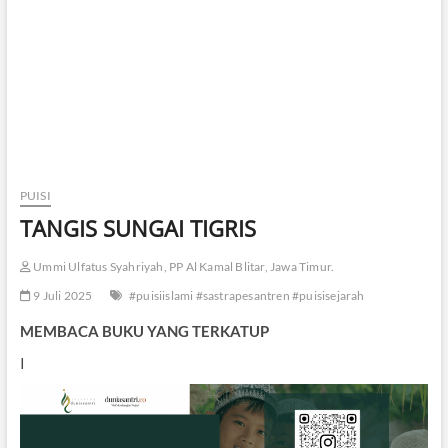
PUISI
TANGIS SUNGAI TIGRIS
Ummi Ulfatus Syahriyah, PP Al Kamal Blitar, Jawa Timur.
9 Juli 2025
#puisiislami #sastrapesantren #puisisejarah
MEMBACA BUKU YANG TERKATUP
I