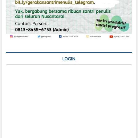
LOGIN
Username or E-mail
*
Password
*