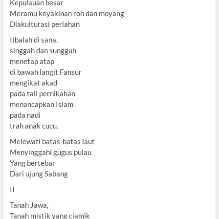
Kepulauan besar
Meramu keyakinan roh dan moyang
Diakulturasi perlahan
tibalah di sana,
singgah dan sungguh
menetap atap
di bawah langit Fansur
mengikat akad
pada tali pernikahan
menancapkan Islam
pada nadi
trah anak cucu.
Melewati batas-batas laut
Menyinggahi gugus pulau
Yang bertebar
Dari ujung Sabang
II
Tanah Jawa,
Tanah mistik yang ciamik