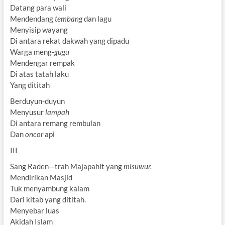
Datang para wali
Mendendang
tembang
dan lagu
Menyisip wayang
Di antara rekat dakwah yang dipadu
Warga meng-
gugu
Mendengar rempak
Di atas tatah laku
Yang dititah
Berduyun-duyun
Menyusur
lampah
Di antara remang rembulan
Dan
oncor
api
III
Sang Raden—trah Majapahit yang
misuwur.
Mendirikan Masjid
Tuk menyambung kalam
Dari kitab yang dititah.
Menyebar luas
Akidah Islam