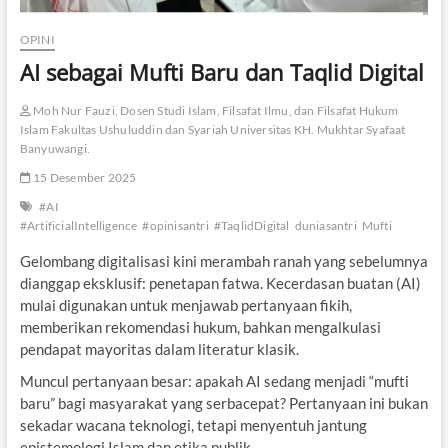
OPINI
AI sebagai Mufti Baru dan Taqlid Digital
Moh Nur Fauzi, Dosen Studi Islam, Filsafat Ilmu, dan Filsafat Hukum
Islam Fakultas Ushuluddin dan Syariah Universitas KH. Mukhtar Syafaat
Banyuwangi.
15 Desember 2025
#AI
#ArtificialIntelligence
#opinisantri
#TaqlidDigital
duniasantri
Mufti
Gelombang digitalisasi kini merambah ranah yang sebelumnya
dianggap eksklusif: penetapan fatwa. Kecerdasan buatan (AI)
mulai digunakan untuk menjawab pertanyaan fikih,
memberikan rekomendasi hukum, bahkan mengalkulasi
pendapat mayoritas dalam literatur klasik.
Muncul pertanyaan besar: apakah AI sedang menjadi “mufti
baru” bagi masyarakat yang serbacepat? Pertanyaan ini bukan
sekadar wacana teknologi, tetapi menyentuh jantung
epistemologi Islam dan etika publik.