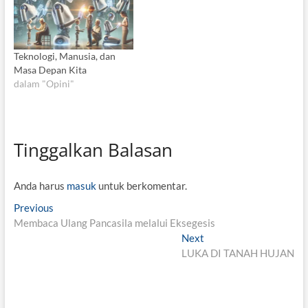
Teknologi, Manusia, dan
Masa Depan Kita
dalam "Opini"
Tinggalkan Balasan
Anda harus
masuk
untuk berkomentar.
N
Previous
P
Membaca Ulang Pancasila melalui Eksegesis
r
a
e
Next
N
v
v
LUKA DI TANAH HUJAN
e
i
x
i
o
t
g
u
p