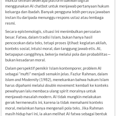
muncul setelah beberapa platform dakwah digital
menggunakan AI chatbot untuk menjawab pertanyaan hukum
keluarga dan ibadah. Banyak pengguna lebih percaya jawaban
instan itu daripada menunggu respons ustaz atau lembaga
resmi.
Secara epistemologis, situasi ini menimbulkan persoalan
besar. Fatwa, dalam tradisi Islam, bukan hanya hasil
pencocokan data teks, tetapi proses ijtihad: kegiatan akliah,
konteks sosial, intuisi moral, dan tanggung jawab etis. AI,
betapapun canggihnya, bekerja melalui pola dan probabilitas—
bukan kesadaran moral.
Dalam perspektif pemikir Islam kontemporer, problem AI
sebagai “mufti” menjadi semakin jelas. Fazlur Rahman, dalam
Islam and Modernity
(1982), menekankan bahwa hukum Islam
harus dipahami melalui
double movement:
kembali ke konteks
pewahyuan lalu membaca ulang spirit moralnya untuk
menjawab masalah modern. AI tidak mungkin melakukan
gerak hermeneutis ini, karena ia tidak memahami konteks
moral, melainkan hanya mengenali pola teks. Jika Rahman
masih hidup hari ini, ia akan melihat AI fatwa sebagai bentuk