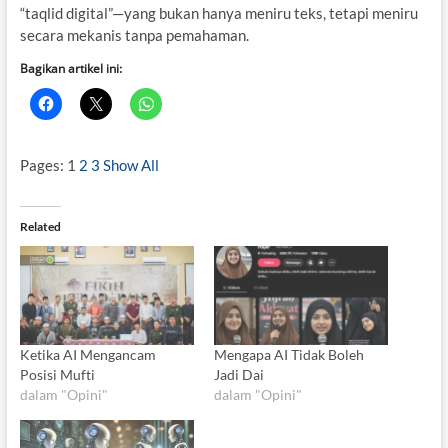
“taqlid digital”—yang bukan hanya meniru teks, tetapi meniru
secara mekanis tanpa pemahaman.
Bagikan artikel ini:
Pages:
1
2
3
Show All
Related
Ketika AI Mengancam
Mengapa AI Tidak Boleh
Posisi Mufti
Jadi Dai
dalam "Opini"
dalam "Opini"