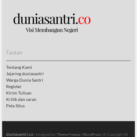
Tautan
Tentang Kami
Jejaring duniasantri
Warga Dunia Santri
Register
Kirim Tulisan
Kritik dan saran
Peta Situs
duniasantri.co
| Designed by:
Theme Freesia
|
WordPress
| © Copyright All