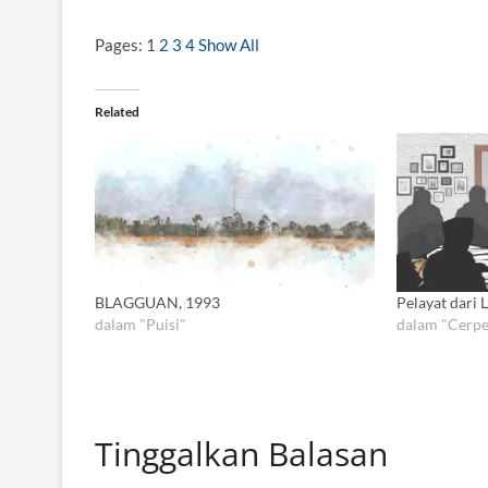
Pages:
1
2
3
4
Show All
Related
BLAGGUAN, 1993
Pelayat dari 
dalam "Puisi"
dalam "Cerpe
Tinggalkan Balasan