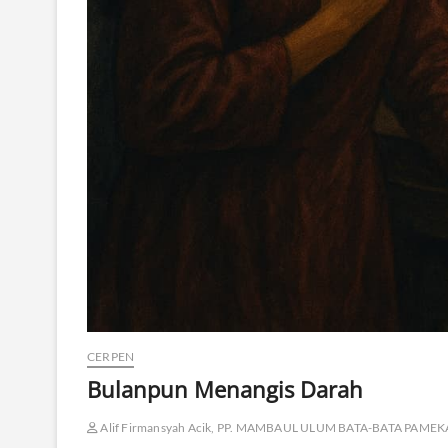
CERPEN
Bulanpun Menangis Darah
Alif Firmansyah Acik, PP. MAMBAUL ULUM BATA-BATA PAME