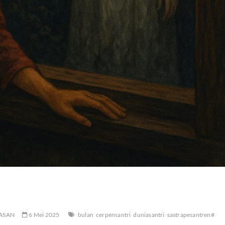
KASAN
6 Mei 2025
bulan
cerpensantri
duniasantri
sastrapesantren#