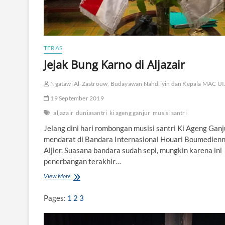
m
i
P
a
n
TERAS
c
a
Jejak Bung Karno di Aljazair
s
i
Ngatawi Al-Zastrouw, Budayawan Nahdliyin dan Kepala MAC UI
l
a
19 September 2019
d
aljazair
duniasantri
ki ageng ganjur
musisi santri
a
n
Jelang dini hari rombongan musisi santri Ki Ageng Ganj
A
mendarat di Bandara Internasional Houari Boumedien
k
Aljier. Suasana bandara sudah sepi, mungkin karena ini
h
l
penerbangan terakhir…
a
View More
J
k
e
O
j
r
Pages:
1
2
3
a
a
k
n
B
g