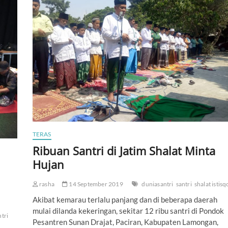
k
N
u
s
a
n
t
a
r
a
B
i
k
i
n
TERAS
B
a
Ribuan Santri di Jatim Shalat Minta
n
Hujan
g
g
a
rasha
14 September 2019
duniasantri
santri
shalat istisq
J
Akibat kemarau terlalu panjang dan di beberapa daerah
.
a
mulai dilanda kekeringan, sekitar 12 ribu santri di Pondok
d
ntri
i
Pesantren Sunan Drajat, Paciran, Kabupaten Lamongan,