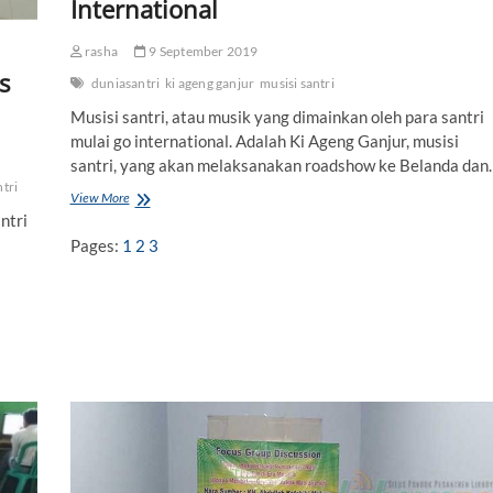
International
a
t
M
rasha
9 September 2019
i
s
duniasantri
ki ageng ganjur
musisi santri
n
t
Musisi santri, atau musik yang dimainkan oleh para santri
a
mulai go international. Adalah Ki Ageng Ganjur, musisi
H
.
santri, yang akan melaksanakan roadshow ke Belanda dan
u
j
ntri
View More
M
a
u
ntri
n
s
Pages:
1
2
3
i
s
i
S
a
n
t
r
i
K
i
A