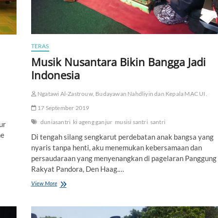
a
h
a
l
a
TERAS
S
Musik Nusantara Bikin Bangga Jadi
i
d
Indonesia
o
.
g
Ngatawi Al-Zastrouw, Budayawan Nahdliyin dan Kepala MAC UI.
i
r
17 September 2019
i
duniasantri
ki ageng ganjur
musisi santri
santri
ur
ne
Di tengah silang sengkarut perdebatan anak bangsa yang
nyaris tanpa henti, aku menemukan kebersamaan dan
persaudaraan yang menyenangkan di pagelaran Panggung
Rakyat Pandora, Den Haag.…
View More
M
u
s
i