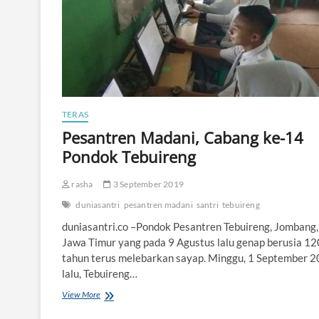
n
M
u
s
i
s
i
S
a
TERAS
n
Pesantren Madani, Cabang ke-14
t
r
Pondok Tebuireng
i
M
rasha
3 September 2019
e
n
duniasantri
pesantren madani
santri
tebuireng
e
m
duniasantri.co –Pondok Pesantren Tebuireng, Jombang,
b
Jawa Timur yang pada 9 Agustus lalu genap berusia 12
u
tahun terus melebarkan sayap. Minggu, 1 September 
s
lalu, Tebuireng…
B
a
View More
P
t
e
a