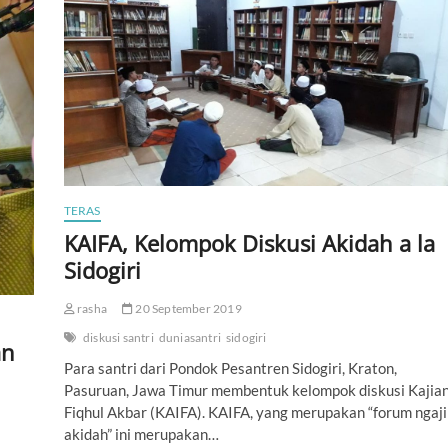
TERAS
KAIFA, Kelompok Diskusi Akidah a la
Sidogiri
rasha
20 September 2019
diskusi santri
duniasantri
sidogiri
an
Para santri dari Pondok Pesantren Sidogiri, Kraton,
Pasuruan, Jawa Timur membentuk kelompok diskusi Kajia
Fiqhul Akbar (KAIFA). KAIFA, yang merupakan “forum ngaji
.
akidah” ini merupakan…