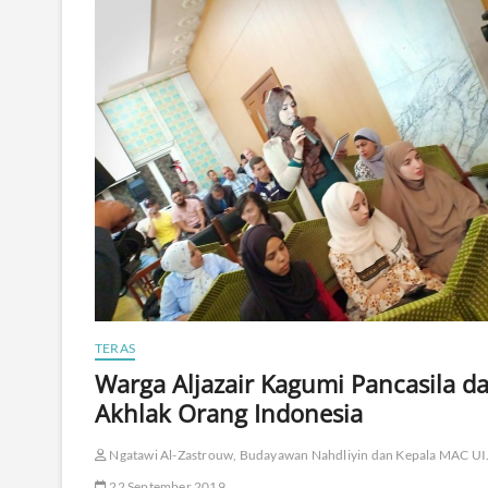
TERAS
Warga Aljazair Kagumi Pancasila d
Akhlak Orang Indonesia
Ngatawi Al-Zastrouw, Budayawan Nahdliyin dan Kepala MAC UI
22 September 2019