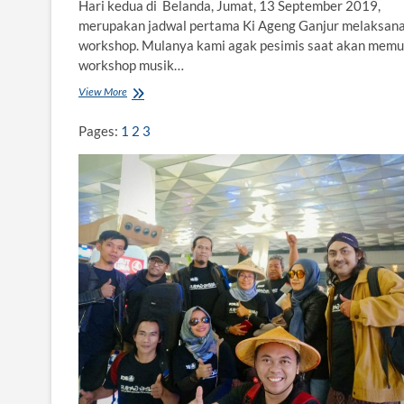
Hari kedua di Belanda, Jumat, 13 September 2019,
merupakan jadwal pertama Ki Ageng Ganjur melaksan
workshop. Mulanya kami agak pesimis saat akan memu
workshop musik…
View More
U
n
i
Pages:
1
2
3
v
e
r
s
a
l
i
t
a
s
M
u
s
i
k
d
a