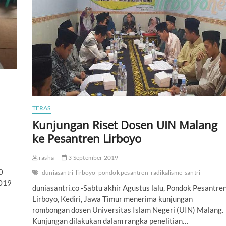
g
e
n
g
G
a
n
j
u
r
G
o
TERAS
I
n
Kunjungan Riset Dosen UIN Malang
t
ke Pesantren Lirboyo
e
r
n
rasha
3 September 2019
a
0
duniasantri
lirboyo
pondok pesantren
radikalisme
santri
t
2019
i
duniasantri.co -Sabtu akhir Agustus lalu, Pondok Pesantre
o
Lirboyo, Kediri, Jawa Timur menerima kunjungan
n
rombongan dosen Universitas Islam Negeri (UIN) Malang.
a
l
Kunjungan dilakukan dalam rangka penelitian…