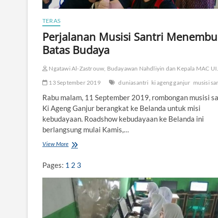
n
M
TERAS
a
r
Perjalanan Musisi Santri Menembu
t
Batas Budaya
a
b
a
Ngatawi Al-Zastrouw, Budayawan Nahdliyin dan Kepala MAC UI
t
13 September 2019
duniasantri
ki ageng ganjur
musisi sa
B
a
Rabu malam, 11 September 2019, rombongan musisi sa
n
Ki Ageng Ganjur berangkat ke Belanda untuk misi
g
kebudayaan. Roadshow kebudayaan ke Belanda ini
s
berlangsung mulai Kamis,…
a
View More
P
e
r
Pages:
1
2
3
j
a
l
a
n
a