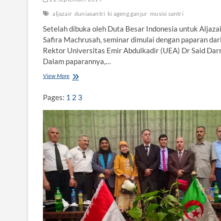
aljazair
duniasantri
ki ageng ganjur
musisi santri
Setelah dibuka oleh Duta Besar Indonesia untuk Aljaza
Safira Machrusah, seminar dimulai dengan paparan dar
Rektor Universitas Emir Abdulkadir (UEA) Dr Said Darr
Dalam paparannya,…
View More
W
a
r
Pages:
1
2
3
g
a
A
l
j
a
z
a
i
r
K
a
g
u