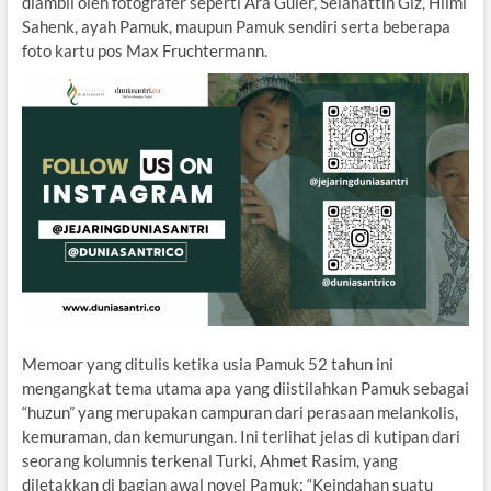
diambil oleh fotografer seperti Ara Guler, Selahattin Giz, Hilmi
Sahenk, ayah Pamuk, maupun Pamuk sendiri serta beberapa
foto kartu pos Max Fruchtermann.
Memoar yang ditulis ketika usia Pamuk 52 tahun ini
mengangkat tema utama apa yang diistilahkan Pamuk sebagai
“huzun” yang merupakan campuran dari perasaan melankolis,
kemuraman, dan kemurungan. Ini terlihat jelas di kutipan dari
seorang kolumnis terkenal Turki, Ahmet Rasim, yang
diletakkan di bagian awal novel Pamuk; “Keindahan suatu