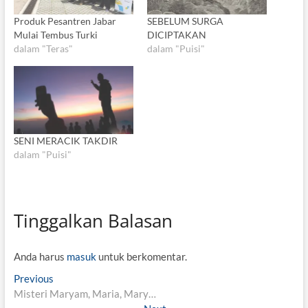
Produk Pesantren Jabar
SEBELUM SURGA
Mulai Tembus Turki
DICIPTAKAN
dalam "Teras"
dalam "Puisi"
SENI MERACIK TAKDIR
dalam "Puisi"
Tinggalkan Balasan
Anda harus
masuk
untuk berkomentar.
N
Previous
P
Misteri Maryam, Maria, Mary…
r
a