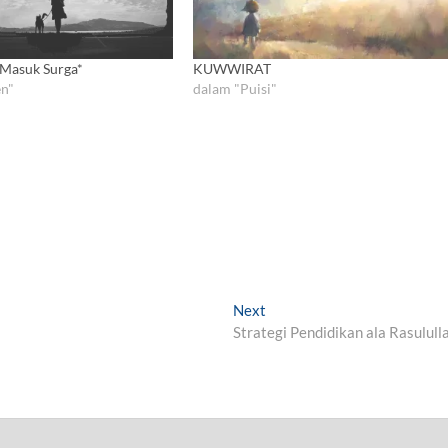
 Masuk Surga*
KUWWIRAT
n"
dalam "Puisi"
Next
N
Strategi Pendidikan ala Rasulull
e
x
t
p
o
s