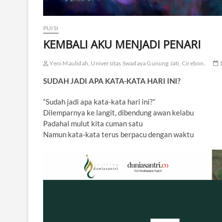
PUISI
KEMBALI AKU MENJADI PENARI
Yeni Maulidah, Universitas Swadaya Gunung Jati, Cirebon.
1
SUDAH JADI APA KATA-KATA HARI INI?
“Sudah jadi apa kata-kata hari ini?”
Dilemparnya ke langit, dibendung awan kelabu
Padahal mulut kita cuman satu
Namun kata-kata terus berpacu dengan waktu