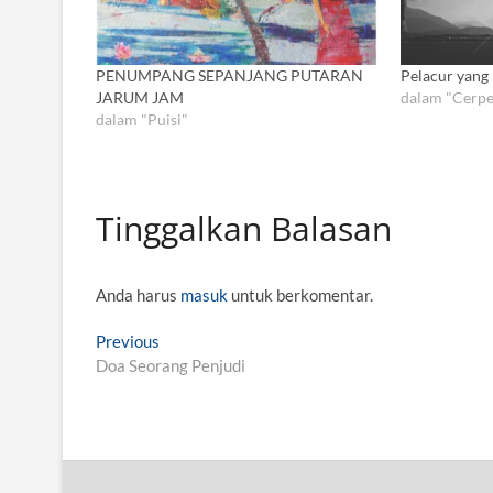
PENUMPANG SEPANJANG PUTARAN
Pelacur yang
JARUM JAM
dalam "Cerpe
dalam "Puisi"
Tinggalkan Balasan
Anda harus
masuk
untuk berkomentar.
N
Previous
P
Doa Seorang Penjudi
r
a
e
v
v
i
i
o
g
u