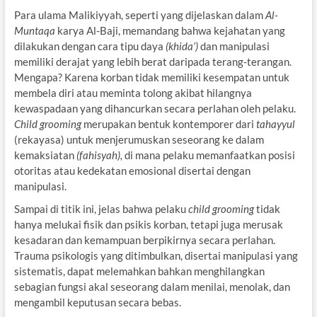
Para ulama Malikiyyah, seperti yang dijelaskan dalam
Al-
Muntaqa
karya Al-Baji, memandang bahwa kejahatan yang
dilakukan dengan cara tipu daya
(khida’)
dan manipulasi
memiliki derajat yang lebih berat daripada terang-terangan.
Mengapa? Karena korban tidak memiliki kesempatan untuk
membela diri atau meminta tolong akibat hilangnya
kewaspadaan yang dihancurkan secara perlahan oleh pelaku.
Child grooming
merupakan bentuk kontemporer dari
tahayyul
(rekayasa) untuk menjerumuskan seseorang ke dalam
kemaksiatan
(fahisyah),
di mana pelaku memanfaatkan posisi
otoritas atau kedekatan emosional disertai dengan
manipulasi.
Sampai di titik ini, jelas bahwa pelaku
child grooming
tidak
hanya melukai fisik dan psikis korban, tetapi juga merusak
kesadaran dan kemampuan berpikirnya secara perlahan.
Trauma psikologis yang ditimbulkan, disertai manipulasi yang
sistematis, dapat melemahkan bahkan menghilangkan
sebagian fungsi akal seseorang dalam menilai, menolak, dan
mengambil keputusan secara bebas.