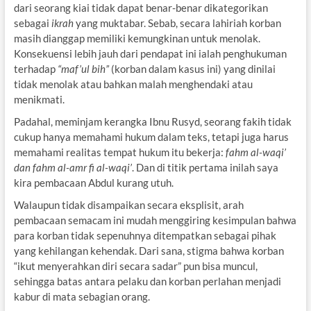
dari seorang kiai tidak dapat benar-benar dikategorikan
sebagai
ikrah
yang muktabar. Sebab, secara lahiriah korban
masih dianggap memiliki kemungkinan untuk menolak.
Konsekuensi lebih jauh dari pendapat ini ialah penghukuman
terhadap
“maf’ul bih”
(korban dalam kasus ini) yang dinilai
tidak menolak atau bahkan malah menghendaki atau
menikmati.
Padahal, meminjam kerangka Ibnu Rusyd, seorang fakih tidak
cukup hanya memahami hukum dalam teks, tetapi juga harus
memahami realitas tempat hukum itu bekerja:
fahm al-waqi’
dan fahm al-amr fi al-waqi’
. Dan di titik pertama inilah saya
kira pembacaan Abdul kurang utuh.
Walaupun tidak disampaikan secara eksplisit, arah
pembacaan semacam ini mudah menggiring kesimpulan bahwa
para korban tidak sepenuhnya ditempatkan sebagai pihak
yang kehilangan kehendak. Dari sana, stigma bahwa korban
“ikut menyerahkan diri secara sadar” pun bisa muncul,
sehingga batas antara pelaku dan korban perlahan menjadi
kabur di mata sebagian orang.