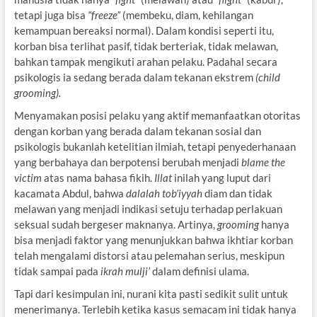
tetapi juga bisa
“freeze”
(membeku, diam, kehilangan
kemampuan bereaksi normal). Dalam kondisi seperti itu,
korban bisa terlihat pasif, tidak berteriak, tidak melawan,
bahkan tampak mengikuti arahan pelaku. Padahal secara
psikologis ia sedang berada dalam tekanan ekstrem
(child
grooming).
Menyamakan posisi pelaku yang aktif memanfaatkan otoritas
dengan korban yang berada dalam tekanan sosial dan
psikologis bukanlah ketelitian ilmiah, tetapi penyederhanaan
yang berbahaya dan berpotensi berubah menjadi
blame the
victim
atas nama bahasa fikih.
Illat
inilah yang luput dari
kacamata Abdul, bahwa
dalalah tob’iyyah
diam dan tidak
melawan yang menjadi indikasi setuju terhadap perlakuan
seksual sudah bergeser maknanya. Artinya,
grooming
hanya
bisa menjadi faktor yang menunjukkan bahwa ikhtiar korban
telah mengalami distorsi atau pelemahan serius, meskipun
tidak sampai pada
ikrah mulji’
dalam definisi ulama.
Tapi dari kesimpulan ini, nurani kita pasti sedikit sulit untuk
menerimanya. Terlebih ketika kasus semacam ini tidak hanya