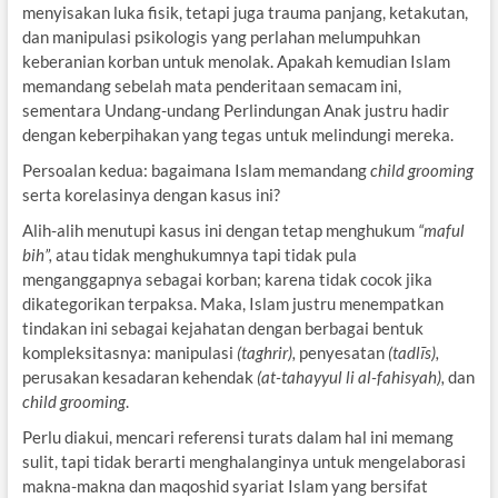
menyisakan luka fisik, tetapi juga trauma panjang, ketakutan,
dan manipulasi psikologis yang perlahan melumpuhkan
keberanian korban untuk menolak. Apakah kemudian Islam
memandang sebelah mata penderitaan semacam ini,
sementara Undang-undang Perlindungan Anak justru hadir
dengan keberpihakan yang tegas untuk melindungi mereka.
Persoalan kedua: bagaimana Islam memandang
child grooming
serta korelasinya dengan kasus ini?
Alih-alih menutupi kasus ini dengan tetap menghukum
“maful
bih”,
atau tidak menghukumnya tapi tidak pula
menganggapnya sebagai korban; karena tidak cocok jika
dikategorikan terpaksa. Maka, Islam justru menempatkan
tindakan ini sebagai kejahatan dengan berbagai bentuk
kompleksitasnya: manipulasi
(taghrir),
penyesatan
(tadlīs),
perusakan kesadaran kehendak
(at-tahayyul li al-fahisyah),
dan
child grooming
.
Perlu diakui, mencari referensi turats dalam hal ini memang
sulit, tapi tidak berarti menghalanginya untuk mengelaborasi
makna-makna dan maqoshid syariat Islam yang bersifat