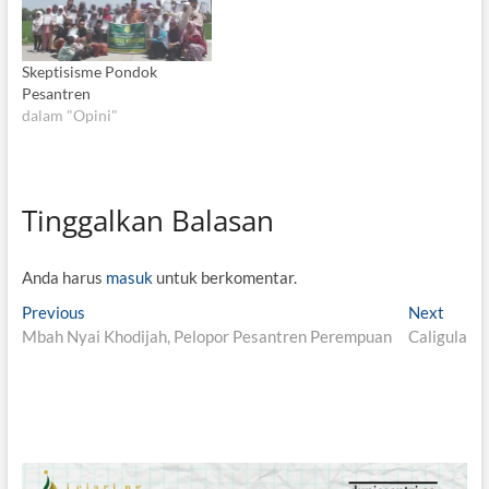
Skeptisisme Pondok
Pesantren
dalam "Opini"
Tinggalkan Balasan
Anda harus
masuk
untuk berkomentar.
N
Previous
P
Next
N
Mbah Nyai Khodijah, Pelopor Pesantren Perempuan
r
Caligula
e
a
e
x
v
v
t
i
p
i
o
o
g
u
s
s
t