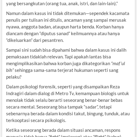
yang bersangkutan (orang tua, anak, istri, dan lain-lain).”
Namun dalam kasus ini tidak ditemukan—sependek kacamata
penulis per tulisan ini ditulis, ancaman yang sampai merusak
nyawa, anggota badan, ataupun harta benda. Korban hanya
diancam dengan “diputus sanad” keilmuannya atau hanya
“dikeluarkan” dari pesantren.
Sampai sini sudah bisa dipahami bahwa dalam kasus ini dalih
pemaksaan tidaklah relevan. Tapi apakah lantas bisa
mengimplikasikan bahwa korban juga dikategorikan
“maf’ul
bih”
sehingga sama-sama terjerat hukuman seperti sang
pelaku?
Dalam psikologi forensik, seperti yang disampaikan Reza
Indragiri dalam dialog di Metro Tv, kemampuan biologis untuk
menolak tidak selalu berarti seseorang benar-benar bebas
secara mental. Seseorang bisa tampak “sadar”, tetapi
sebenarnya berada dalam kondisi takut, bingung, tunduk, atau
terkooptasi secara psikologis.
Ketika seseorang berada dalam situasi ancaman, respons
manusia tidak hanya
“fight”
(melawan) atau
“flight”
(kabur),