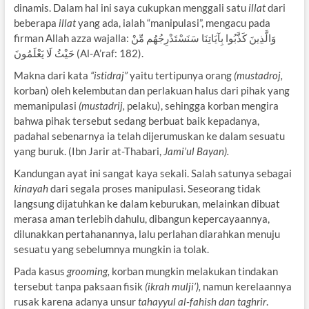
dinamis. Dalam hal ini saya cukupkan menggali satu
illat
dari
beberapa
illat
yang ada, ialah “manipulasi”, mengacu pada
firman Allah azza wajalla: وَالَّذِينَ كَذَّبُوا بِآيَاتِنَا سَنَسْتَدْرِجُهُم مِّنْ
حَيْثُ لَا يَعْلَمُونَ (Al-A’raf: 182).
Makna dari kata
“istidraj”
yaitu tertipunya orang
(mustadroj,
korban) oleh kelembutan dan perlakuan halus dari pihak yang
memanipulasi
(mustadrij,
pelaku), sehingga korban mengira
bahwa pihak tersebut sedang berbuat baik kepadanya,
padahal sebenarnya ia telah dijerumuskan ke dalam sesuatu
yang buruk. (Ibn Jarir at-Thabari,
Jami’ul Bayan).
Kandungan ayat ini sangat kaya sekali. Salah satunya sebagai
kinayah
dari segala proses manipulasi. Seseorang tidak
langsung dijatuhkan ke dalam keburukan, melainkan dibuat
merasa aman terlebih dahulu, dibangun kepercayaannya,
dilunakkan pertahanannya, lalu perlahan diarahkan menuju
sesuatu yang sebelumnya mungkin ia tolak.
Pada kasus
grooming,
korban mungkin melakukan tindakan
tersebut tanpa paksaan fisik
(ikrah mulji’),
namun kerelaannya
rusak karena adanya unsur
tahayyul al-fahish dan taghrir
.