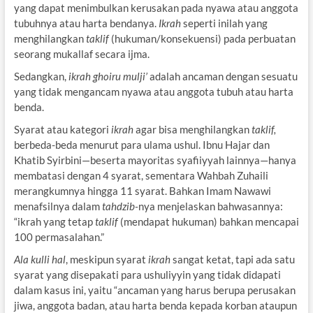
yang dapat menimbulkan kerusakan pada nyawa atau anggota
tubuhnya atau harta bendanya.
Ikrah
seperti inilah yang
menghilangkan
taklif
(hukuman/konsekuensi) pada perbuatan
seorang mukallaf secara ijma.
Sedangkan,
ikrah ghoiru mulji’
adalah ancaman dengan sesuatu
yang tidak mengancam nyawa atau anggota tubuh atau harta
benda.
Syarat atau kategori
ikrah
agar bisa menghilangkan
taklif,
berbeda-beda menurut para ulama ushul. Ibnu Hajar dan
Khatib Syirbini—beserta mayoritas syafiiyyah lainnya—hanya
membatasi dengan 4 syarat, sementara Wahbah Zuhaili
merangkumnya hingga 11 syarat. Bahkan Imam Nawawi
menafsilnya dalam
tahdzib-
nya menjelaskan bahwasannya:
“ikrah yang tetap
taklif
(mendapat hukuman) bahkan mencapai
100 permasalahan.”
Ala kulli hal
, meskipun syarat
ikrah
sangat ketat, tapi ada satu
syarat yang disepakati para ushuliyyin yang tidak didapati
dalam kasus ini, yaitu “ancaman yang harus berupa perusakan
jiwa, anggota badan, atau harta benda kepada korban ataupun