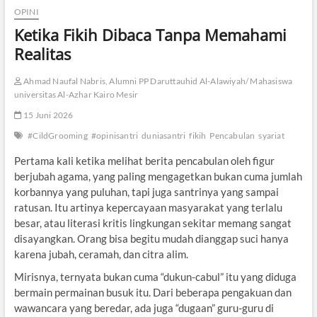
OPINI
Ketika Fikih Dibaca Tanpa Memahami
Realitas
Ahmad Naufal Nabris, Alumni PP Daruttauhid Al-Alawiyah/ Mahasiswa
universitas Al-Azhar Kairo Mesir
15 Juni 2026
#CildGrooming
#opinisantri
duniasantri
fikih
Pencabulan
syariat
Pertama kali ketika melihat berita pencabulan oleh figur
berjubah agama, yang paling mengagetkan bukan cuma jumlah
korbannya yang puluhan, tapi juga santrinya yang sampai
ratusan. Itu artinya kepercayaan masyarakat yang terlalu
besar, atau literasi kritis lingkungan sekitar memang sangat
disayangkan. Orang bisa begitu mudah dianggap suci hanya
karena jubah, ceramah, dan citra alim.
Mirisnya, ternyata bukan cuma “dukun-cabul” itu yang diduga
bermain permainan busuk itu. Dari beberapa pengakuan dan
wawancara yang beredar, ada juga “dugaan” guru-guru di