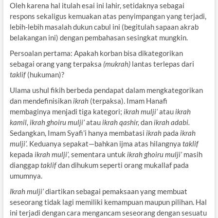
Oleh karena hal itulah esai ini lahir, setidaknya sebagai
respons sekaligus kemuakan atas penyimpangan yang terjadi,
lebih-lebih masalah dukun cabul ini (begitulah sapaan akrab
belakangan ini) dengan pembahasan sesingkat mungkin.
Persoalan pertama: Apakah korban bisa dikategorikan
sebagai orang yang terpaksa
(mukrah)
lantas terlepas dari
taklif
(hukuman)?
Ulama ushul fikih berbeda pendapat dalam mengkategorikan
dan mendefinisikan
ikrah
(terpaksa). Imam Hanafi
membaginya menjadi tiga kategori;
ikrah mulji’
atau
ikrah
kamil, ikrah ghoiru mulji’
atau
ikrah qashir,
dan
ikrah adabi.
Sedangkan, Imam Syafi’i hanya membatasi
ikrah
pada
ikrah
mulji’.
Keduanya sepakat—bahkan ijma atas hilangnya
taklif
kepada
ikrah mulji’,
sementara untuk
ikrah ghoiru mulji’
masih
dianggap
taklif
dan dihukum seperti orang mukallaf pada
umumnya.
Ikrah mulji’
diartikan sebagai pemaksaan yang membuat
seseorang tidak lagi memiliki kemampuan maupun pilihan. Hal
ini terjadi dengan cara mengancam seseorang dengan sesuatu