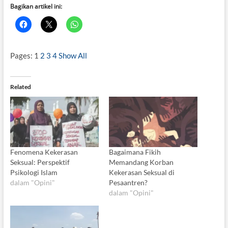
Bagikan artikel ini:
Pages:
1
2
3
4
Show All
Related
Fenomena Kekerasan
Bagaimana Fikih
Seksual: Perspektif
Memandang Korban
Psikologi Islam
Kekerasan Seksual di
dalam "Opini"
Pesaantren?
dalam "Opini"