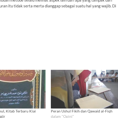
 sebuah metode selalu melihat aspek lain dari apa yang tampak dari
uran itu tidak serta merta dianggap sebagai suatu hal yang wajib. Di
hul, Kitab Terbaru Kiai
Peran Ushul Fikih dan Qawaid al-Fiqh
ajir
dalam "Opini"