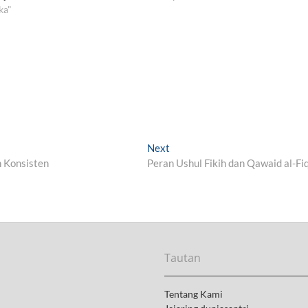
ka"
Next
N
n Konsisten
Peran Ushul Fikih dan Qawaid al-Fi
e
x
t
p
o
s
t
Tautan
:
Tentang Kami