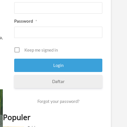
Password
*
a,
Keep me signed in
Daftar
Forgot your password?
Populer