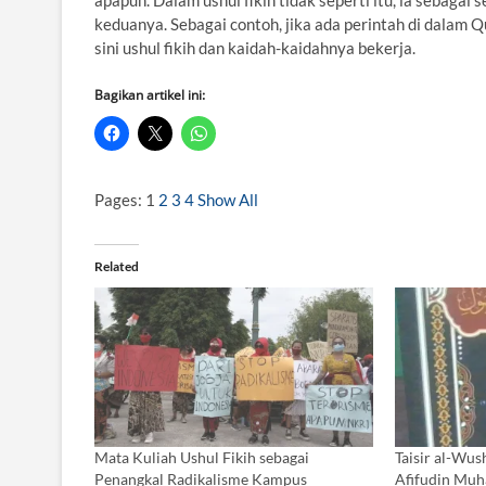
apapun. Dalam ushul fikih tidak seperti itu, ia sebagai
keduanya. Sebagai contoh, jika ada perintah di dalam Q
sini ushul fikih dan kaidah-kaidahnya bekerja.
Bagikan artikel ini:
Pages:
1
2
3
4
Show All
Related
Mata Kuliah Ushul Fikih sebagai
Taisir al-Wus
Penangkal Radikalisme Kampus
Afifudin Muh