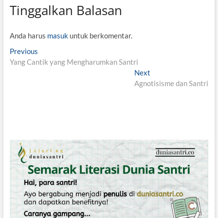
Tinggalkan Balasan
Anda harus
masuk
untuk berkomentar.
N
Previous
P
Yang Cantik yang Mengharumkan Santri
r
a
e
Next
N
v
v
Agnotisisme dan Santri
e
i
x
i
o
t
g
u
p
s
o
a
p
s
s
o
t
i
s
:
t
p
:
o
s