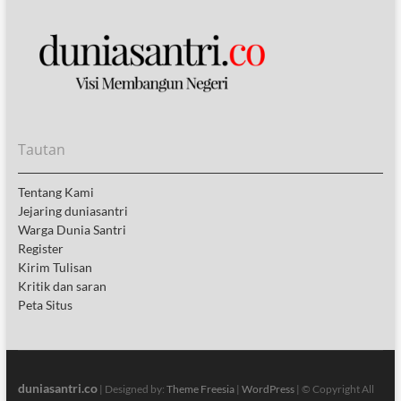
Tautan
Tentang Kami
Jejaring duniasantri
Warga Dunia Santri
Register
Kirim Tulisan
Kritik dan saran
Peta Situs
duniasantri.co
| Designed by:
Theme Freesia
|
WordPress
| © Copyright All