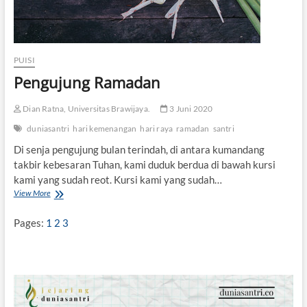
PUISI
Pengujung Ramadan
Dian Ratna, Universitas Brawijaya.
3 Juni 2020
duniasantri
hari kemenangan
hari raya
ramadan
santri
Di senja pengujung bulan terindah, di antara kumandang
takbir kebesaran Tuhan, kami duduk berdua di bawah kursi
kami yang sudah reot. Kursi kami yang sudah…
View More
P
e
n
Pages:
1
2
3
g
u
j
u
n
g
R