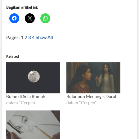
Bagikan artikel ini:
Pages:
1
2
3
4
Show All
Related
Bulan di Sela Rumah
Bulanpun Menangis Darah
dalam "Cerpen"
dalam "Cerpen"