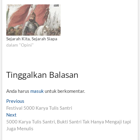
Sejarah Kita, Sejarah Siapa
dalam "Opini"
Tinggalkan Balasan
Anda harus
masuk
untuk berkomentar.
N
Previous
P
Festival 5000 Karya Tulis Santri
r
a
Next
N
e
v
5000 Karya Tulis Santri, Bukti Santri Tak Hanya Mengaji tapi
e
v
Juga Menulis
x
i
i
t
o