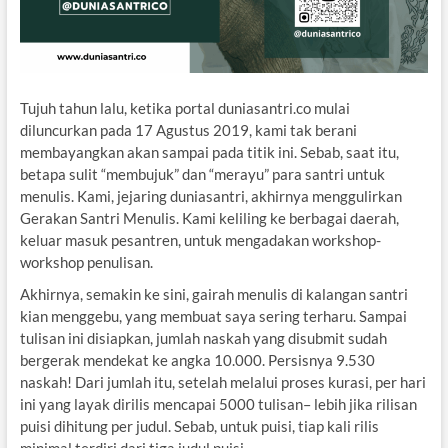
Tujuh tahun lalu, ketika portal duniasantri.co mulai
diluncurkan pada 17 Agustus 2019, kami tak berani
membayangkan akan sampai pada titik ini. Sebab, saat itu,
betapa sulit “membujuk” dan “merayu” para santri untuk
menulis. Kami, jejaring duniasantri, akhirnya menggulirkan
Gerakan Santri Menulis. Kami keliling ke berbagai daerah,
keluar masuk pesantren, untuk mengadakan workshop-
workshop penulisan.
Akhirnya, semakin ke sini, gairah menulis di kalangan santri
kian menggebu, yang membuat saya sering terharu. Sampai
tulisan ini disiapkan, jumlah naskah yang disubmit sudah
bergerak mendekat ke angka 10.000. Persisnya 9.530
naskah! Dari jumlah itu, setelah melalui proses kurasi, per hari
ini yang layak dirilis mencapai 5000 tulisan– lebih jika rilisan
puisi dihitung per judul. Sebab, untuk puisi, tiap kali rilis