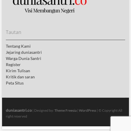
Tautan
Tentang Kami
Jejaring duniasantri
Warga Dunia Santri
Register
Kirim Tulisan
Kritik dan saran
Peta Situs
duniasantri.co
| Designed by:
Theme Freesia
|
WordPress
| © Copyright All
right reserved