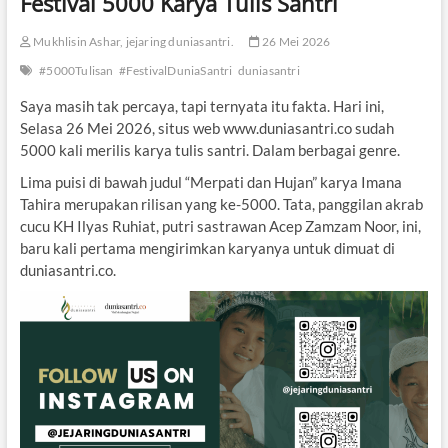
Festival 5000 Karya Tulis Santri
Mukhlisin Ashar, jejaring duniasantri.
26 Mei 2026
#5000Tulisan
#FestivalDuniaSantri
duniasantri
Saya masih tak percaya, tapi ternyata itu fakta. Hari ini,
Selasa 26 Mei 2026, situs web www.duniasantri.co sudah
5000 kali merilis karya tulis santri. Dalam berbagai genre.
Lima puisi di bawah judul “Merpati dan Hujan” karya Imana
Tahira merupakan rilisan yang ke-5000. Tata, panggilan akrab
cucu KH Ilyas Ruhiat, putri sastrawan Acep Zamzam Noor, ini,
baru kali pertama mengirimkan karyanya untuk dimuat di
duniasantri.co.