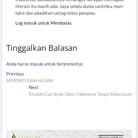
literasi itu masih ada. Jaya selalu dunia santriku, mari
lukis dan abadikan setiap tetes penamu.
Log masuk untuk Membalas
Tinggalkan Balasan
Anda harus
masuk
untuk berkomentar.
N
Previous
P
MERPATI DAN HUJAN
r
a
e
Next
N
v
v
Risalah Cut Nyak Dien: Indonesia Tanpa Kekerasan
e
i
x
i
o
t
g
u
p
s
o
a
p
s
s
o
t