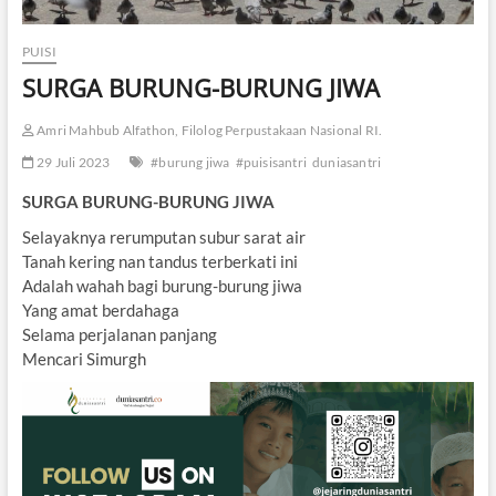
PUISI
SURGA BURUNG-BURUNG JIWA
Amri Mahbub Alfathon, Filolog Perpustakaan Nasional RI.
29 Juli 2023
#burung jiwa
#puisisantri
duniasantri
SURGA BURUNG-BURUNG JIWA
Selayaknya rerumputan subur sarat air
Tanah kering nan tandus terberkati ini
Adalah wahah bagi burung-burung jiwa
Yang amat berdahaga
Selama perjalanan panjang
Mencari Simurgh