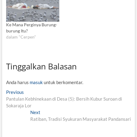
Ke Mana Perginya Burung-
burung Itu?
dalam "Cerpen"
Tinggalkan Balasan
Anda harus
masuk
untuk berkomentar.
N
Previous
P
Pantulan Kebhinekaan di Desa (5): Bersih Kubur Suroan di
r
a
Sokaraja Lor
e
v
v
Next
N
i
Ratiban, Tradisi Syukuran Masyarakat Pandansari
e
i
o
x
g
u
t