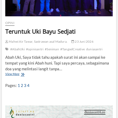
OPINI
Teruntuk Uki Bayu Sedjati
Mahwi Air Tawar, Sastrawan asal Madura.
23 Juni 2026
#AbahUki
#opinisantri
#Seniman
#TangselCreative
duniasantri
Abah Uki, Saya tidak tahu apakah surat ini akan sampai ke
tempat yang kini Abah huni. Tapi saya percaya, sebagaimana
doa yang melintasi langit tanpa…
View More
T
e
r
Pages:
1
2
3
4
u
n
t
u
k
U
k