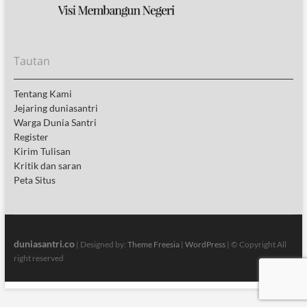
Tautan
Tentang Kami
Jejaring duniasantri
Warga Dunia Santri
Register
Kirim Tulisan
Kritik dan saran
Peta Situs
duniasantri.co
| Designed by:
Theme Freesia
|
WordPress
| © Copyright All
right reserved