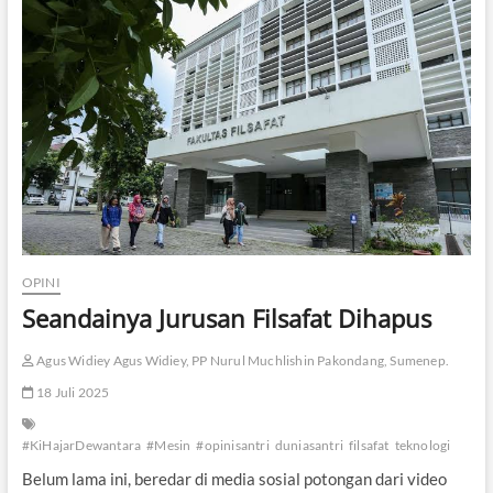
i
n
M
a
k
i
n
C
e
r
d
a
s
,
OPINI
A
Seandainya Jurusan Filsafat Dihapus
p
a
y
Agus Widiey Agus Widiey, PP Nurul Muchlishin Pakondang, Sumenep.
a
18 Juli 2025
n
g
T
#KiHajarDewantara
#Mesin
#opinisantri
duniasantri
filsafat
teknologi
e
r
Belum lama ini, beredar di media sosial potongan dari video