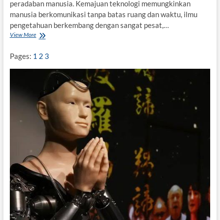
peradaban manusia. Kemajuan teknologi memungkinkan
manusia berkomunikasi tanpa batas ruang dan waktu, ilmu
pengetahuan berkembang dengan sangat pesat,…
View More
S
e
n
Pages:
1
2
3
j
a
k
a
l
a
K
e
m
a
n
u
s
i
a
a
n