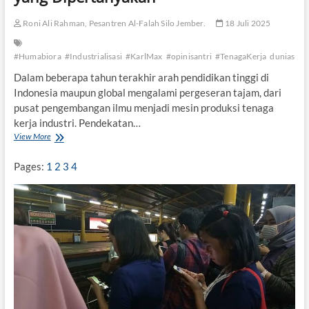
a
Roni Ali Rahman, Pesantren Al-Falah Silo Jember.
18 Juli 2025
t
D
i
#Humabiora
#Industrialisasi
#KarlMax
#opinisantri
#TenagaKerja
duniasantr
h
a
Dalam beberapa tahun terakhir arah pendidikan tinggi di
p
Indonesia maupun global mengalami pergeseran tajam, dari
u
pusat pengembangan ilmu menjadi mesin produksi tenaga
s
kerja industri. Pendekatan…
View More
F
i
l
Pages:
1
2
3
4
s
a
f
a
t
,
I
n
d
u
s