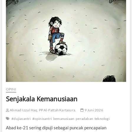
A
I
T
i
d
a
k
B
o
l
e
h
J
a
d
i
D
OPINI
a
Senjakala Kemanusiaan
i
Ahmad Izzul Haq, PP Al-Fattah Kartasura.
9 Juni 2026
#dujiasantri
#opinisantri
kemanusiaan
peradaban
teknologi
Abad ke-21 sering dipuji sebagai puncak pencapaian