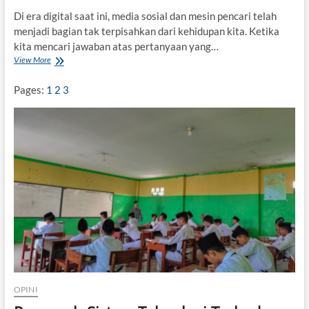
n
Di era digital saat ini, media sosial dan mesin pencari telah
o
menjadi bagian tak terpisahkan dari kehidupan kita. Ketika
l
kita mencari jawaban atas pertanyaan yang…
o
View More
F
g
i
i
l
M
Pages:
1
2
3
t
e
e
n
r
d
B
i
u
s
b
t
b
r
l
a
e
k
:
s
A
i
l
R
g
e
o
l
r
a
i
s
OPINI
t
i
m