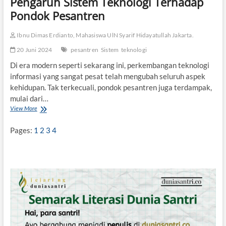
Pengaruh Sistem Teknologi Terhadap
a
Pondok Pesantren
M
e
Ibnu Dimas Erdianto, Mahasiswa UlN Syarif Hidayatullah Jakarta.
m
b
20 Juni 2024
pesantren
Sistem
teknologi
a
t
Di era modern seperti sekarang ini, perkembangan teknologi
a
informasi yang sangat pesat telah mengubah seluruh aspek
s
kehidupan. Tak terkecuali, pondok pesantren juga terdampak,
i
mulai dari…
I
n
View More
P
f
e
o
n
Pages:
1
2
3
4
r
g
m
a
a
r
s
u
i
h
K
S
e
i
a
s
g
t
a
e