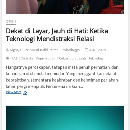
t
r
i
a
l
OPINI
i
Dekat di Layar, Jauh di Hati: Ketika
s
Teknologi Mendistraksi Relasi
a
s
i
Alghajali, PP Nurul Jadid Paiton, Probolinggo.
4 Juli 2025
,
d
#AI
#Distraksi
#opinisantri
#Relasi
duniasantri
teknologi
a
Hangatnya percakapan, tatapan mata penuh perhatian, dan
n
kehadiran utuh mulai memudar. Yang menggantikan adalah
R
e
kepraktisan, sementara keakraban dan keintiman perlahan-
l
lahan pergi menjauh. Fenomena ini kian…
e
View More
D
v
e
a
k
n
a
s
t
i
d
y
i
a
L