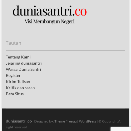
Tautan
Tentang Kami
Jejaring duniasantri
Warga Dunia Santri
Register
Kirim Tulisan
Kritik dan saran
Peta Situs
duniasantri.co
| Designed by:
Theme Freesia
|
WordPress
| © Copyright All
right reserved