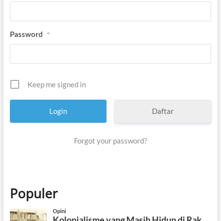
e
s
a
n
Password
*
t
r
e
n
Keep me signed in
Daftar
Forgot your password?
Populer