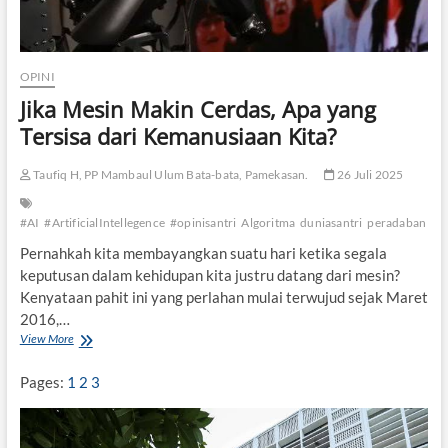
OPINI
Jika Mesin Makin Cerdas, Apa yang
Tersisa dari Kemanusiaan Kita?
Taufiq H, PP Mambaul Ulum Bata-bata, Pamekasan.
26 Juli 2025
#AI
#ArtificialIntellegence
#opinisantri
Algoritma
duniasantri
peradaban
te
Pernahkah kita membayangkan suatu hari ketika segala
keputusan dalam kehidupan kita justru datang dari mesin?
Kenyataan pahit ini yang perlahan mulai terwujud sejak Maret
2016,…
View More
J
i
k
Pages:
1
2
3
a
M
e
s