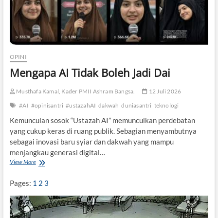
OPINI
Mengapa AI Tidak Boleh Jadi Dai
Musthafa Kamal, Kader PMII Ashram Bangsa.
12 Juli 2026
#AI
#opinisantri
#ustazahAI
dakwah
duniasantri
teknologi
Kemunculan sosok “Ustazah AI” memunculkan perdebatan
yang cukup keras di ruang publik. Sebagian menyambutnya
sebagai inovasi baru syiar dan dakwah yang mampu
menjangkau generasi digital…
View More
M
e
n
Pages:
1
2
3
g
a
p
a