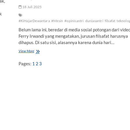
ak,
18 Juli 2025
k
#KiHajarDewantara
#Mesin
#opinisantri
duniasantri
filsafat
teknolog
Belum lama ini, beredar di media sosial potongan dari vide
Ferry Irwandi yang mengatakan, jurusan filsafat harusnya
dihapus. Di satu sisi, alasannya karena dunia hari…
View More
S
e
a
Pages:
1
2
3
n
d
a
i
n
y
a
J
u
r
u
s
a