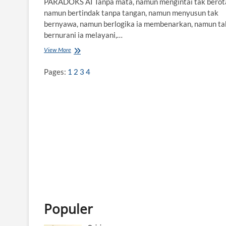
PARADOKS AI Tanpa mata, namun mengintai tak berot
namun bertindak tanpa tangan, namun menyusun tak
bernyawa, namun berlogika ia membenarkan, namun ta
bernurani ia melayani,…
View More
D
I
B
Pages:
1
2
3
4
A
W
A
H
B
A
Y
A
N
G
-
B
A
Y
Populer
A
N
G