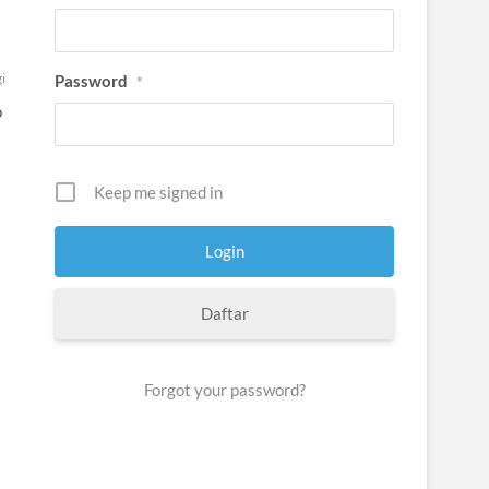
i
Password
*
o
Keep me signed in
Daftar
Forgot your password?