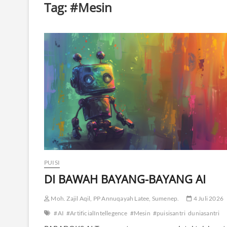
Tag:
#Mesin
PUISI
DI BAWAH BAYANG-BAYANG AI
Moh. Zajil Aqil, PP Annuqayah Latee, Sumenep.
4 Juli 2026
#AI
#ArtificialIntellegence
#Mesin
#puisisantri
duniasantri