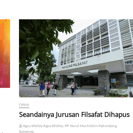
OPINI
Seandainya Jurusan Filsafat Dihapus
Agus Widiey Agus Widiey, PP Nurul Muchlishin Pakondang,
Sumenep.