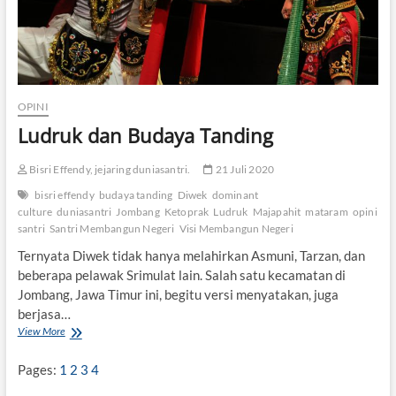
OPINI
Ludruk dan Budaya Tanding
Bisri Effendy, jejaring duniasantri.
21 Juli 2020
bisri effendy
budaya tanding
Diwek
dominant
culture
duniasantri
Jombang
Ketoprak
Ludruk
Majapahit
mataram
opini
santri
Santri Membangun Negeri
Visi Membangun Negeri
Ternyata Diwek tidak hanya melahirkan Asmuni, Tarzan, dan
beberapa pelawak Srimulat lain. Salah satu kecamatan di
Jombang, Jawa Timur ini, begitu versi menyatakan, juga
berjasa…
View More
L
u
d
Pages:
1
2
3
4
r
u