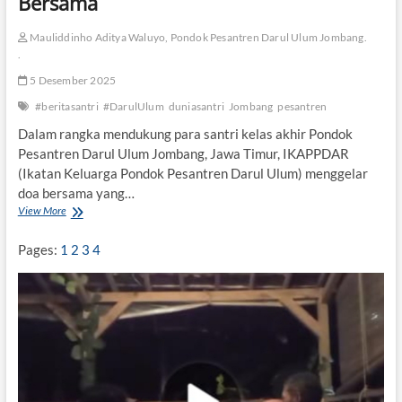
Bersama
a
h
Mauliddinho Aditya Waluyo, Pondok Pesantren Darul Ulum Jombang.
u
r
.
K
5 Desember 2025
e
l
#beritasantri
#DarulUlum
duniasantri
Jombang
pesantren
i
Dalam rangka mendukung para santri kelas akhir Pondok
l
i
Pesantren Darul Ulum Jombang, Jawa Timur, IKAPPDAR
n
(Ikatan Keluarga Pondok Pesantren Darul Ulum) menggelar
g
doa bersama yang…
B
View More
I
e
k
r
a
s
Pages:
1
2
3
4
t
a
a
m
n
a
K
I
e
b
l
u
u
S
a
h
r
i