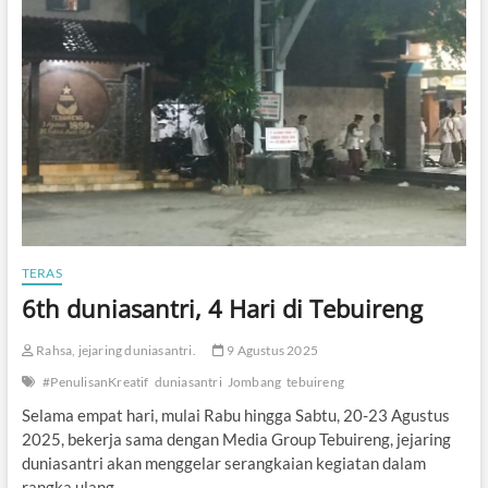
a
n
,
M
a
r
n
i
n
g
,
d
a
n
B
TERAS
u
6th duniasantri, 4 Hari di Tebuireng
a
h
P
Rahsa, jejaring duniasantri.
9 Agustus 2025
a
n
#PenulisanKreatif
duniasantri
Jombang
tebuireng
c
Selama empat hari, mulai Rabu hingga Sabtu, 20-23 Agustus
a
2025, bekerja sama dengan Media Group Tebuireng, jejaring
s
i
duniasantri akan menggelar serangkaian kegiatan dalam
l
rangka ulang…