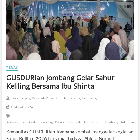
d
i
P
o
n
d
o
k
P
u
t
r
TERAS
i
GUSDURian Jombang Gelar Sahur
T
e
Keliling Bersama Ibu Shinta
b
u
Rara Zarary, Pondok Pesantren Tebuireng Jombang.
i
r
1 Maret 2026
e
n
g
#Gusdurian
#SahurKeliling
#ShintaNuriyah
duniasantri
Jombang
tebuireng
Komunitas GUSDURian Jombang kembali menggelar kegiatan
Sahur Keliling 2026 bersama Ibu Nyai Shinta Nuriyah