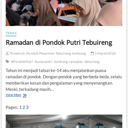
l
I
l
m
i
G
TERAS
e
Ramadan di Pondok Putri Tebuireng
l
a
r
Thowiroh, Pondok Pesantren Tebuireng Jombang.
1 Maret 2026
N
u
#PondokPutri
duniasantri
Jombang
ramadan
tebuireng
z
Tahun ini menjadi tahun ke-14 aku menjalankan puasa
u
ramadan di pondok. Dengan pondok yang berbeda-beda, selalu
l
u
memberikan kesan dan pengalaman yang menyenangkan.
l
Meski, terkadang masih…
Q
View More
R
u
a
r
m
Pages:
1
2
3
’
a
a
d
n
a
n