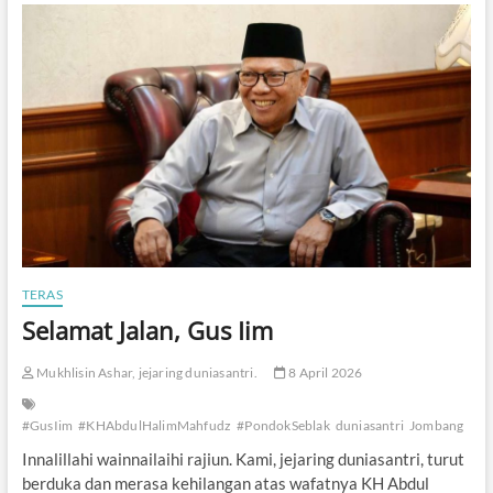
r
i
T
e
b
u
i
r
e
n
g
Z
i
a
r
TERAS
a
Selamat Jalan, Gus Iim
h
k
e
Mukhlisin Ashar, jejaring duniasantri.
8 April 2026
M
a
k
#GusIim
#KHAbdulHalimMahfudz
#PondokSeblak
duniasantri
Jombang
a
Innalillahi wainnailaihi rajiun. Kami, jejaring duniasantri, turut
m
berduka dan merasa kehilangan atas wafatnya KH Abdul
M