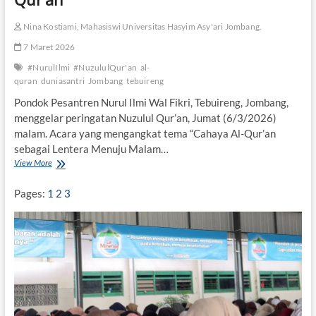
Nina Kostiami, Mahasiswi Universitas Hasyim Asy'ari Jombang.
7 Maret 2026
#NurulIlmi
#NuzululQur'an
al-
quran
duniasantri
Jombang
tebuireng
Pondok Pesantren Nurul Ilmi Wal Fikri, Tebuireng, Jombang,
menggelar peringatan Nuzulul Qur’an, Jumat (6/3/2026)
malam. Acara yang mengangkat tema “Cahaya Al-Qur’an
sebagai Lentera Menuju Malam…
View More
P
e
s
Pages:
1
2
3
a
n
t
r
e
n
N
u
r
u