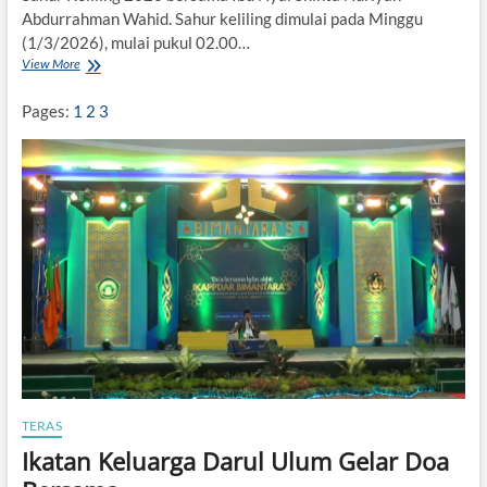
Abdurrahman Wahid. Sahur keliling dimulai pada Minggu
(1/3/2026), mulai pukul 02.00…
View More
G
U
S
Pages:
1
2
3
D
U
R
i
a
n
J
o
m
b
a
n
g
G
e
l
TERAS
a
Ikatan Keluarga Darul Ulum Gelar Doa
r
S