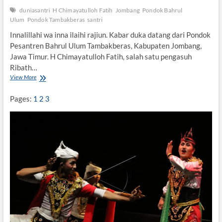
b
u
duniasantri
H Chimayatulloh Fatih
Jombang
Pondok Bahrul
i
Ulum
Pondok Tambakberas
santri
r
Innalillahi wa inna ilaihi rajiun. Kabar duka datang dari Pondok
e
Pesantren Bahrul Ulum Tambakberas, Kabupaten Jombang,
n
g
Jawa Timur. H Chimayatulloh Fatih, salah satu pengasuh
Ribath…
View More
P
e
n
Pages:
1
2
3
g
a
s
u
h
P
o
n
d
o
k
T
a
m