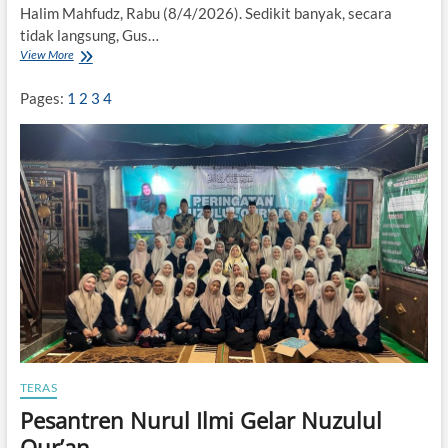
a
Halim Mahfudz, Rabu (8/4/2026). Sedikit banyak, secara
s
tidak langsung, Gus…
y
View More
S
a
e
y
l
Pages:
1
2
3
4
i
a
k
m
h
a
t
J
a
l
a
n
,
G
u
s
I
i
m
TERAS
Pesantren Nurul Ilmi Gelar Nuzulul
Qur’an