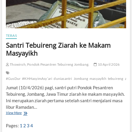
TERAS
Santri Tebuireng Ziarah ke Makam
Masyayikh
Thowiroh, Pondok Pesantren Tebuireng Jombang.
10 April 2026
#GusDur
#KHHasyimAsy’ari
duniasantri
Jombang
masyayikh
tebuireng
ziar
Jumat (10/4/2026) pagi, santri putri Pondok Pesantren
Tebuireng, Jombang, Jawa Timur ziarah ke makam masyayikh.
Ini merupakan ziarah pertama setelah santri menjalani masa
libur Ramadan…
View More
S
a
n
Pages:
1
2
3
4
t