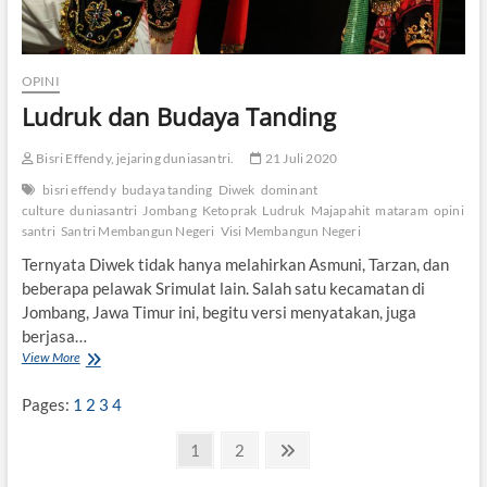
b
a
k
b
OPINI
e
Ludruk dan Budaya Tanding
r
a
s
Bisri Effendy, jejaring duniasantri.
21 Juli 2020
J
bisri effendy
budaya tanding
Diwek
dominant
o
culture
duniasantri
Jombang
Ketoprak
Ludruk
Majapahit
mataram
opini
m
b
santri
Santri Membangun Negeri
Visi Membangun Negeri
a
Ternyata Diwek tidak hanya melahirkan Asmuni, Tarzan, dan
n
beberapa pelawak Srimulat lain. Salah satu kecamatan di
g
W
Jombang, Jawa Timur ini, begitu versi menyatakan, juga
a
berjasa…
f
View More
L
a
u
t
d
Pages:
1
2
3
4
r
u
P
P
1
P
2
N
k
a
a
e
a
d