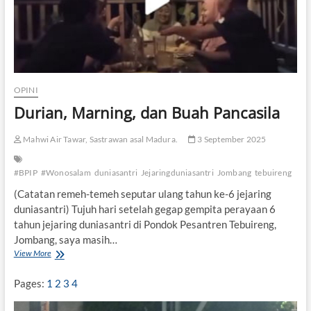
g
n
a
t
D
a
a
r
u
l
U
OPINI
l
Durian, Marning, dan Buah Pancasila
u
m
G
Mahwi Air Tawar, Sastrawan asal Madura.
3 September 2025
e
l
#BPIP
#Wonosalam
duniasantri
Jejaringduniasantri
Jombang
tebuireng
a
r
(Catatan remeh-temeh seputar ulang tahun ke-6 jejaring
D
duniasantri) Tujuh hari setelah gegap gempita perayaan 6
o
tahun jejaring duniasantri di Pondok Pesantren Tebuireng,
a
Jombang, saya masih…
B
e
View More
D
r
u
s
r
Pages:
1
2
3
4
a
i
m
a