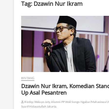
Tag:
Dzawin Nur Ikram
BINTANG
Dzawin Nur Ikram, Komedian Stan
Up Asal Pesantren
Rizdqy Waluyo Jaty, Alumni PP Wali Songo Ngabar/Mahasiswa U
Syarif Hidayatullah Jakarta.