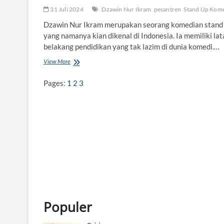
31 Juli 2024
Dzawin Nur Ikram
pesantren
Stand Up Kom
Dzawin Nur Ikram merupakan seorang komedian stand
yang namanya kian dikenal di Indonesia. Ia memiliki lat
belakang pendidikan yang tak lazim di dunia komedi.…
View More
D
z
a
Pages:
1
2
3
w
i
n
N
u
r
I
k
r
a
m
,
K
Populer
o
m
e