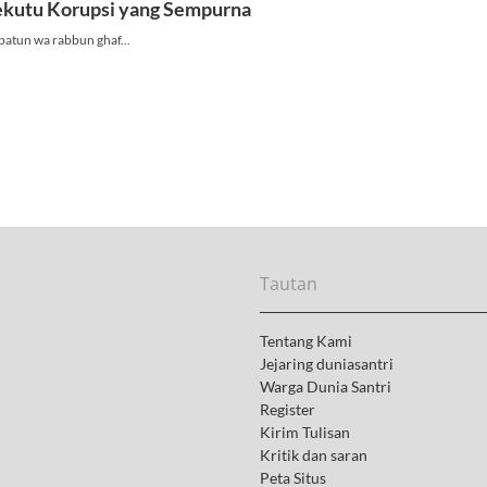
Tautan
Tentang Kami
Jejaring duniasantri
Warga Dunia Santri
Register
Kirim Tulisan
Kritik dan saran
Peta Situs