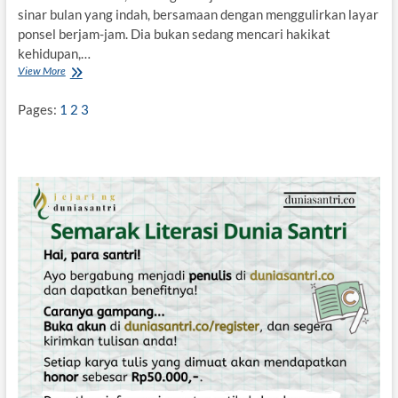
i
sinar bulan yang indah, bersamaan dengan menggulirkan layar
g
ponsel berjam-jam. Dia bukan sedang mencari hakikat
i
kehidupan,…
t
View More
M
a
e
l
m
Pages:
1
2
3
u
d
a
r
n
y
a
I
d
e
n
t
i
t
a
s
M
a