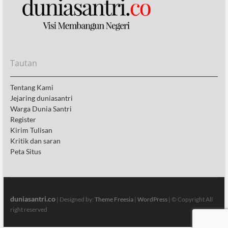
Tautan
Tentang Kami
Jejaring duniasantri
Warga Dunia Santri
Register
Kirim Tulisan
Kritik dan saran
Peta Situs
duniasantri.co
| Designed by:
Theme Freesia
|
WordPress
| © Copyright All
right reserved