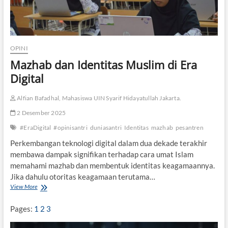
OPINI
Mazhab dan Identitas Muslim di Era
Digital
Alfian Bafadhal, Mahasiswa UIN Syarif Hidayatullah Jakarta.
2 Desember 2025
#EraDigital
#opinisantri
duniasantri
Identitas
mazhab
pesantren
Perkembangan teknologi digital dalam dua dekade terakhir
membawa dampak signifikan terhadap cara umat Islam
memahami mazhab dan membentuk identitas keagamaannya.
Jika dahulu otoritas keagamaan terutama…
View More
M
a
z
Pages:
1
2
3
h
a