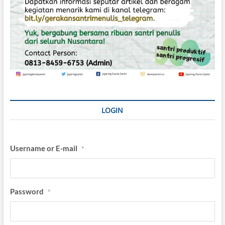
n
u
s
i
a
M
o
d
e
r
n
LOGIN
Username or E-mail
*
Password
*