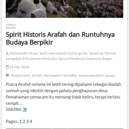
OPINI
Spirit Historis Arafah dan Runtuhnya
Budaya Berpikir
Ashimuddin Musa, Santri Annuqayah Guluk-guluk, Sumenep. Pernah
mengabdi di Pesantren Motivator Quran Ekselensia Indonesia Bogor.
25 Mei 2026
#opinisantri
Arafah
duniasantri
iduladha
manusiamodern
puasa
Puasa Arafah selama ini lebih sering dipahami sebagai ibadah
sunnah yang identik dengan pahala penghapusan dosa.
Pemahaman semacam itu memang tidak keliru, tetapi terlalu
sempit…
View More
S
p
i
Pages:
1
2
3
4
r