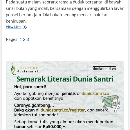
n
Pada suatu malam, seorang remaja duduk bersantai di bawah
y
sinar bulan yang indah, bersamaan dengan menggulirkan layar
a
ponsel berjam-jam. Dia bukan sedang mencari hakikat
B
kehidupan,…
u
View More
M
d
e
a
m
y
Pages:
1
2
3
u
a
d
B
a
e
r
r
n
p
y
i
a
k
I
i
d
r
e
n
t
i
t
a
s
M