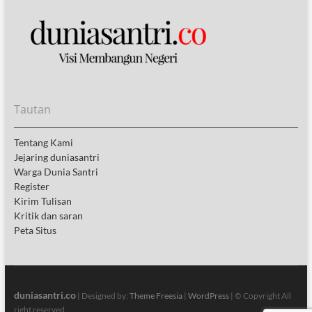
Tautan
Tentang Kami
Jejaring duniasantri
Warga Dunia Santri
Register
Kirim Tulisan
Kritik dan saran
Peta Situs
duniasantri.co
| Designed by:
Theme Freesia
|
WordPress
| © Copyright All
right reserved