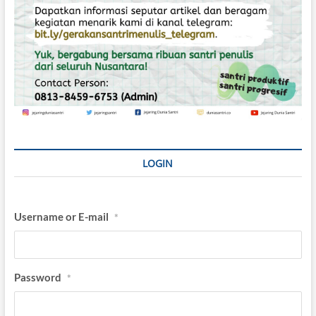
a
n
u
s
i
a
M
o
d
e
r
n
LOGIN
Username or E-mail
*
Password
*