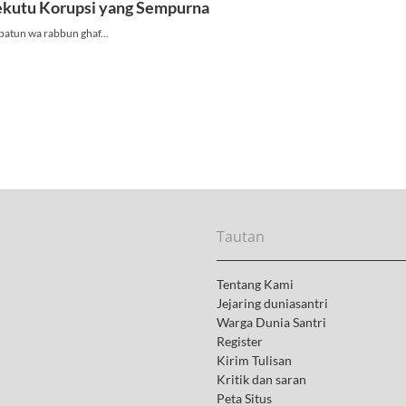
Tautan
Tentang Kami
Jejaring duniasantri
Warga Dunia Santri
Register
Kirim Tulisan
Kritik dan saran
Peta Situs