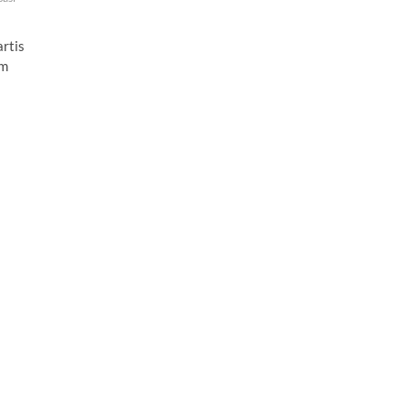
rtis
am