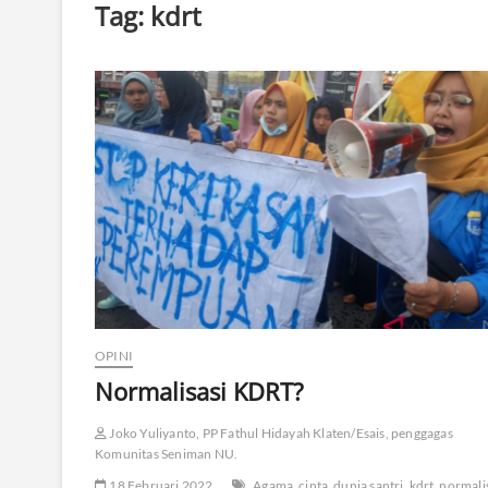
Tag:
kdrt
OPINI
Normalisasi KDRT?
Joko Yuliyanto, PP Fathul Hidayah Klaten/Esais, penggagas
Komunitas Seniman NU.
18 Februari 2022
Agama
cinta
dunia santri
kdrt
normali