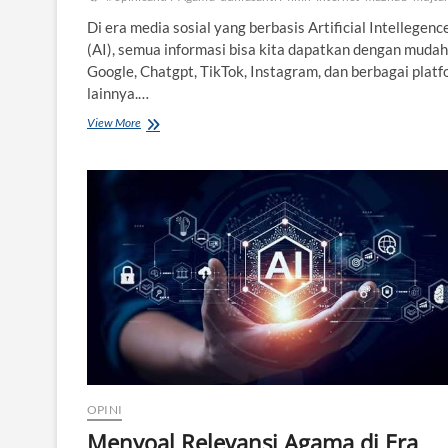
Di era media sosial yang berbasis Artificial Intellegenc
(AI), semua informasi bisa kita dapatkan dengan mudah:
Google, Chatgpt, TikTok, Instagram, dan berbagai plat
lainnya.…
View More
B
i
l
a
S
e
m
u
a
B
e
b
a
s
B
i
OPINI
c
a
Menyoal Relevansi Agama di Era
r