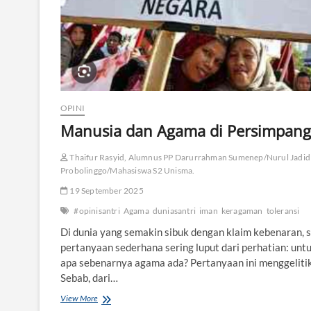
v
a
n
s
i
A
g
a
m
OPINI
a
Manusia dan Agama di Persimpan
d
i
E
Thaifur Rasyid, Alumnus PP Darurrahman Sumenep/Nurul Jadid
r
Probolinggo/Mahasiswa S2 Unisma.
a
P
19 September 2025
a
#opinisantri
Agama
duniasantri
iman
keragaman
toleransi
s
c
Di dunia yang semakin sibuk dengan klaim kebenaran, 
a
pertanyaan sederhana sering luput dari perhatian: unt
-
apa sebenarnya agama ada? Pertanyaan ini menggelitik
M
Sebab, dari…
a
n
View More
M
u
a