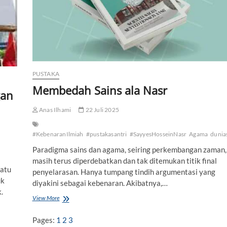
S
u
k
a
M
e
m
p
PUSTAKA
e
Membedah Sains ala Nasr
r
gan
t
a
Anas Ilhami
22 Juli 2025
n
y
a
#KebenaranIlmiah
#pustakasantri
#SayyesHosseinNasr
Agama
dunia
k
Paradigma sains dan agama, seiring perkembangan zaman,
a
masih terus diperdebatkan dan tak ditemukan titik final
n
satu
A
penyelarasan. Hanya tumpang tindih argumentasi yang
g
uk
diyakini sebagai kebenaran. Akibatnya,…
a
.
m
View More
M
a
e
m
Pages:
1
2
3
b