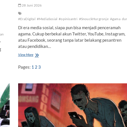
28 Juni 2026
#EraDigital
#MediaSosial
#opinisantri
#SnouckHurgronje
Agama
dun
Di era media sosial, siapa pun bisa menjadi penceramah
agama. Cukup berbekal akun Twitter, YouTube, Instagram,
aan
atau Facebook, seorang tanpa latar belakang pesantren
”
atau pendidikan…
g
View More
M
e
n
Pages:
1
2
3
g
u
l
a
n
g
S
t
r
a
t
e