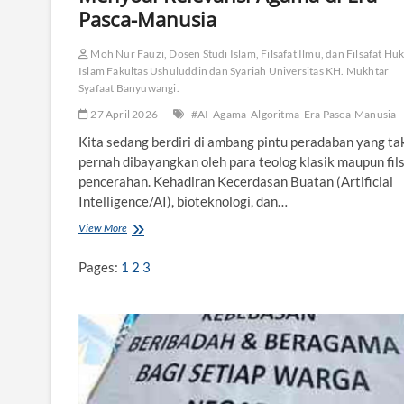
Pasca-Manusia
a
A
g
Moh Nur Fauzi, Dosen Studi Islam, Filsafat Ilmu, dan Filsafat H
a
Islam Fakultas Ushuluddin dan Syariah Universitas KH. Mukhtar
m
Syafaat Banyuwangi.
a
27 April 2026
#AI
Agama
Algoritma
Era Pasca-Manusia
Kita sedang berdiri di ambang pintu peradaban yang ta
pernah dibayangkan oleh para teolog klasik maupun fil
pencerahan. Kehadiran Kecerdasan Buatan (Artificial
Intelligence/AI), bioteknologi, dan…
View More
M
e
n
Pages:
1
2
3
y
o
a
l
R
e
l
e