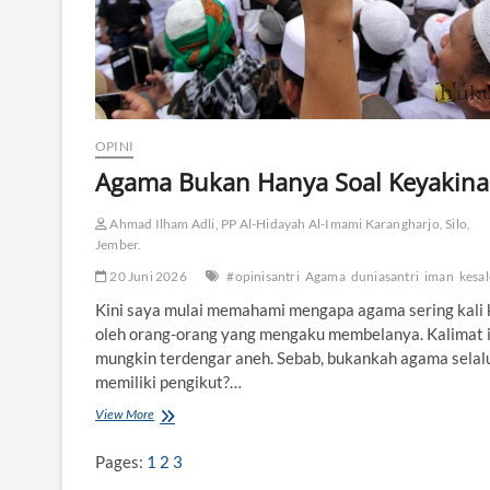
e
h
i
l
a
n
g
OPINI
a
Agama Bukan Hanya Soal Keyakin
n
D
a
Ahmad Ilham Adli, PP Al-Hidayah Al-Imami Karangharjo, Silo,
y
Jember.
a
K
20 Juni 2026
#opinisantri
Agama
duniasantri
iman
kesa
r
Kini saya mulai memahami mengapa agama sering kali 
i
t
oleh orang-orang yang mengaku membelanya. Kalimat i
i
mungkin terdengar aneh. Sebab, bukankah agama selal
s
memiliki pengikut?…
n
y
View More
A
a
g
a
Pages:
1
2
3
m