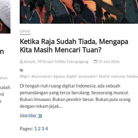
g
i
S
n
o
OPINI
u
c
Ketika Raja Sudah Tiada, Mengapa
k
Kita Masih Mencari Tuan?
H
an
u
r
Aziqoh, PP Sirojut Tolibin Tulungagung.
19 Juni 2026
g
r
#figur
#opinisantri
Agama
digital
duniasantri
feodal
manusia
Telada
o
lehan
n
Di tengah riuh ruang digital Indonesia, ada sebuah
kalah
j
pemandangan yang terus berulang. Seseorang muncul.
e
ni
Bukan ilmuwan. Bukan pemikir besar. Bukan pula orang
d
u
i
dengan rekam jejak…
R
View More
K
u
e
a
t
n
Pages:
1
2
3
4
i
g
k
D