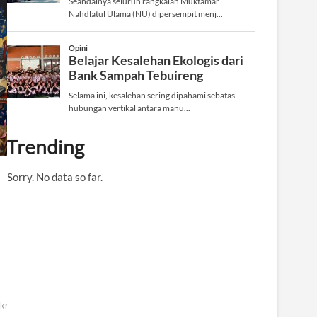
Trending
Sorry. No data so far.
akra