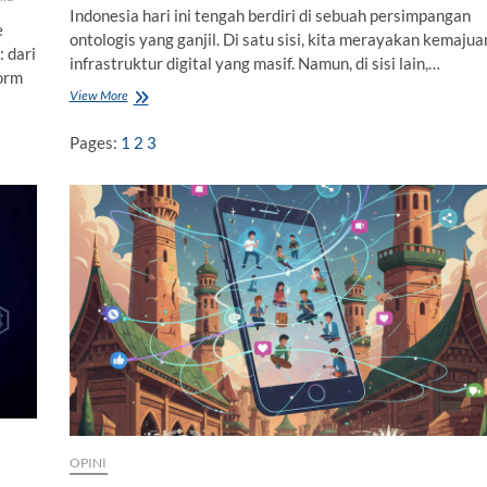
Indonesia hari ini tengah berdiri di sebuah persimpangan
t
e
ontologis yang ganjil. Di satu sisi, kita merayakan kemajua
a
 dari
M
infrastruktur digital yang masif. Namun, di sisi lain,…
form
a
View More
D
s
e
i
m
h
Pages:
1
2
3
o
M
k
e
r
n
a
c
s
a
i
r
d
i
i
T
S
u
i
a
m
n
p
?
a
n
g
S
OPINI
i
m