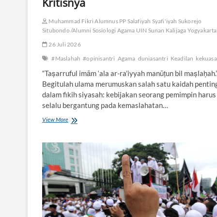
Kritisnya
Muhammad Fikri Alumnus PP Salafiyah Syafi'iyah Sukorejo
Situbondo /Alumni Sosiologi Agama UIN Sunan Kalijaga Yogyakarta
26 Juli 2026
#Maslahah
#opinisantri
Agama
duniasantri
Keadilan
kekuas
“Taṣarruful imām ‘ala ar-ra’iyyah manūṭun bil maṣlaḥah.
Begitulah ulama merumuskan salah satu kaidah pentin
dalam fikih siyasah: kebijakan seorang pemimpin harus
selalu bergantung pada kemaslahatan…
View More
K
e
t
i
k
a
A
g
a
m
a
K