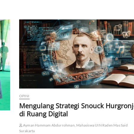
OPINI
Mengulang Strategi Snouck Hurgronj
di Ruang Digital
Ayman Hammam Abdurrohman, Mahasiswa UIN Raden Mas Said
Surakarta