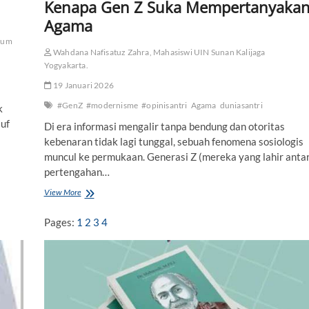
Kenapa Gen Z Suka Mempertanyaka
u
Agama
l
a
ukum
k
Wahdana Nafisatuz Zahra, Mahasiswi UIN Sunan Kalijaga
r
Yogyakarta.
a
19 Januari 2026
#GenZ
#modernisme
#opinisantri
Agama
duniasantri
k
suf
Di era informasi mengalir tanpa bendung dan otoritas
kebenaran tidak lagi tunggal, sebuah fenomena sosiologis
muncul ke permukaan. Generasi Z (mereka yang lahir anta
pertengahan…
View More
K
e
n
Pages:
1
2
3
4
a
p
a
G
e
n
Z