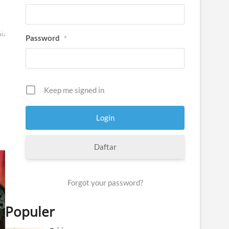
iasantri
Politik
sekularisme
Password
*
Keep me signed in
Daftar
Forgot your password?
Populer