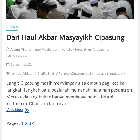
TERAS
Dari Haul Akbar Masyayikh Cipasung
Ajang Muhammad Abdul Jalil, Pondok Pesantren Cipasung
Tasikmalaya.
15 Juni 2025
#HaulAkbar
#KiaiRuhiat
#PondokCipasung
duniasantri
masyayikh
Langit Cipasung masih menyimpan sisa embun pagi ketika
langkah-langkah para peziarah memenuhi halaman pesantren.
Mereka datang bukan hanya membawa nama, tetapi
kerinduan. Di antara lantunan…
View More
D
a
r
Pages:
1
2
3
4
i
H
a