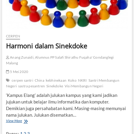
CERPEN
Harmoni dalam Sinekdoke
Anang Zunaidi, Alumnus PP Salafi Shirathu Fuqaha' Gondanglegi
Malang
5 Mei 2020
cerpen santri
China
kebhinekaan
Koko
NKRI
Santri Membangun
Negeri
sastra pesantren
Sinekdoke
Visi Membangun Negeri
‘Kampus Elang’ adalah julukan kampus yang kami jadikan
jujukan untuk belajar ilmu informatika dan komputer.
Demikian juga persahabatan kami. Masing-masing memunyai
nama julukan. Julukan disematkan…
View More
H
a
r
Pages:
1
2
3