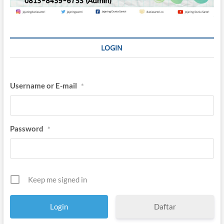
LOGIN
Username or E-mail
*
Password
*
Keep me signed in
Daftar