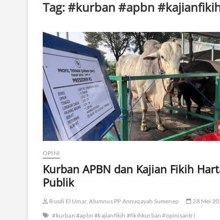
Tag:
#kurban #apbn #kajianfikih
OPINI
Kurban APBN dan Kajian Fikih Hart
Publik
Rusdi El Umar, Alumnus PP Annuqayah Sumenep
28 Mei 20
#kurban #apbn #kajianfikih #fikihkurban #opinisantri