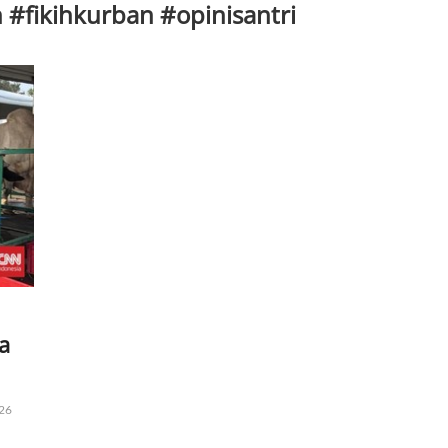
 #fikihkurban #opinisantri
a
26