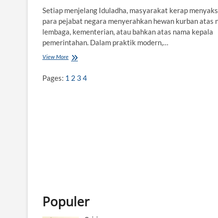
Setiap menjelang Iduladha, masyarakat kerap menyaks
para pejabat negara menyerahkan hewan kurban atas
lembaga, kementerian, atau bahkan atas nama kepala
pemerintahan. Dalam praktik modern,…
View More
K
u
r
Pages:
1
2
3
4
b
a
n
A
P
B
N
d
a
n
K
a
j
Populer
i
a
n