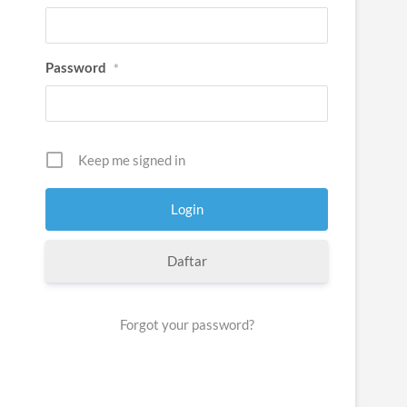
Password
*
Keep me signed in
Daftar
Forgot your password?