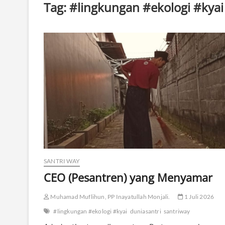
Tag:
#lingkungan #ekologi #kyai
SANTRI WAY
CEO (Pesantren) yang Menyamar
Muhamad Muflihun, PP Inayatullah Monjali.
1 Juli 2026
#lingkungan #ekologi #kyai
duniasantri
santriway