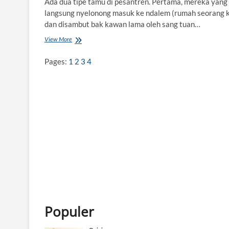
Ada dua tipe tamu di pesantren. Pertama, mereka yang
langsung nyelonong masuk ke ndalem (rumah seorang k
dan disambut bak kawan lama oleh sang tuan…
View More
C
E
O
Pages:
1
2
3
4
(
P
e
s
a
n
t
r
e
n
)
y
a
n
g
M
Populer
e
n