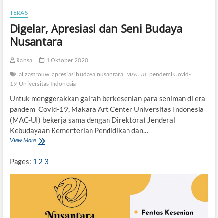
n
TERAS
g
a
Digelar, Apresiasi dan Seni Budaya
n
Nusantara
K
e
a
Rahsa
1 Oktober 2020
r
al zastrouw
apresiasi budaya nusantara
MAC UI
pendemi Covid-
i
f
19
Universitas Indonesia
a
Untuk menggerakkan gairah berkesenian para seniman di era
n
pandemi Covid-19, Makara Art Center Universitas Indonesia
L
o
(MAC-UI) bekerja sama dengan Direktorat Jenderal
k
Kebudayaan Kementerian Pendidikan dan…
a
View More
D
l
i
g
Pages:
1
2
3
e
l
a
r
,
A