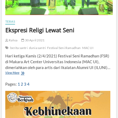
TERAS
Ekspresi Religi Lewat Seni
Rahsa
30 April 2021
berita santri
dunia santri
Festival Seni Ramadhan
MAC UI
Hari ketiga Kamis (2/4/2021) Festival Seni Ramadhan (FSR)
di Makara Art Center Universitas Indonesia (MAC UI),
dimeriahkan oleh para artis dari Ikalatan Alumni UI (ILUNI)…
View More
E
k
s
Pages:
1
2
3
4
p
r
e
s
i
R
e