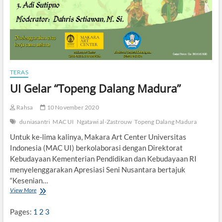
a
k
a
r
a
A
r
t
TERAS
C
e
UI Gelar “Topeng Dalang Madura”
n
t
Rahsa
10 November 2020
e
r
duniasantri
MAC UI
Ngatawi al-Zastrouw
Topeng Dalang Madura
U
I
Untuk ke-lima kalinya, Makara Art Center Universitas
Indonesia (MAC UI) berkolaborasi dengan Direktorat
Kebudayaan Kementerian Pendidikan dan Kebudayaan RI
menyelenggarakan Apresiasi Seni Nusantara bertajuk
“Kesenian…
View More
U
I
G
Pages:
1
2
3
e