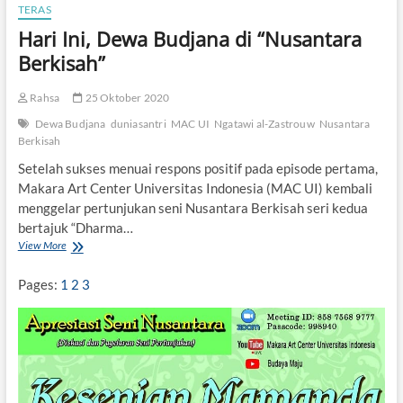
r
TERAS
i
Hari Ini, Dewa Budjana di “Nusantara
S
u
Berkisah”
m
p
Rahsa
25 Oktober 2020
a
h
Dewa Budjana
duniasantri
MAC UI
Ngatawi al-Zastrouw
Nusantara
P
Berkisah
e
m
Setelah sukses menuai respons positif pada episode pertama,
u
Makara Art Center Universitas Indonesia (MAC UI) kembali
d
menggelar pertunjukan seni Nusantara Berkisah seri kedua
a
bertajuk “Dharma…
View More
H
a
r
Pages:
1
2
3
i
I
n
i
,
D
e