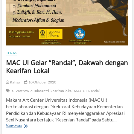
n
M
a
m
a
n
d
a
”
TERAS
S
e
MAC UI Gelar “Randai”, Dakwah dengan
c
Kearifan Lokal
a
r
a
Rahsa
10 Oktober 2020
D
al-Zastrow
duniasantri
kearifan lokal
MAC UI
Randai
a
r
Makara Art Center Universitas Indonesia (MAC UI)
i
berkolaborasi dengan Direktorat Kebudayaan Kementerian
n
g
Pendidikan dan Kebudayaan RI menyelenggarakan Apresiasi
Seni Nusantara bertajuk “Kesenian Randai” pada Sabtu…
View More
M
A