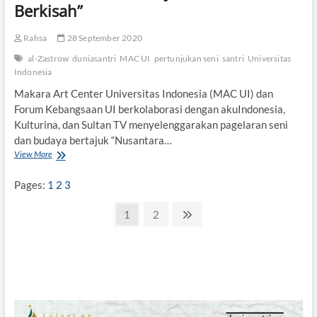
n
Berkisah”
t
a
Rahsa
28 September 2020
r
a
al-Zastrow
duniasantri
MAC UI
pertunjukan seni
santri
Universitas
Indonesia
Makara Art Center Universitas Indonesia (MAC UI) dan
Forum Kebangsaan UI berkolaborasi dengan akuIndonesia,
Kulturina, dan Sultan TV menyelenggarakan pagelaran seni
dan budaya bertajuk “Nusantara…
View More
M
A
C
Pages:
1
2
3
U
I
P
P
1
P
2
N
G
a
a
e
a
e
l
g
g
x
g
a
e
e
t
r
i
p
P
a
e
n
r
g