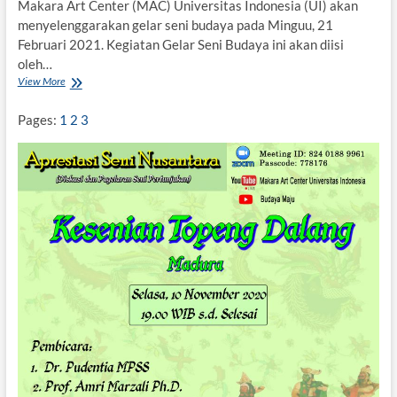
n
Makara Art Center (MAC) Universitas Indonesia (UI) akan
e
menyelenggarakan gelar seni budaya pada Minguu, 21
k
Februari 2021. Kegiatan Gelar Seni Budaya ini akan diisi
a
oleh…
a
View More
J
n
o
i
Pages:
1
2
3
n
G
e
l
a
r
S
e
n
i
B
u
d
a
y
a
M