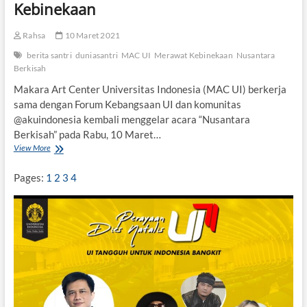
Kebinekaan
Rahsa
10 Maret 2021
berita santri
duniasantri
MAC UI
Merawat Kebinekaan
Nusantara
Berkisah
Makara Art Center Universitas Indonesia (MAC UI) berkerja
sama dengan Forum Kebangsaan UI dan komunitas
@akuindonesia kembali menggelar acara “Nusantara
Berkisah” pada Rabu, 10 Maret…
View More
“
N
u
Pages:
1
2
3
4
s
a
n
t
a
r
a
B
e
r