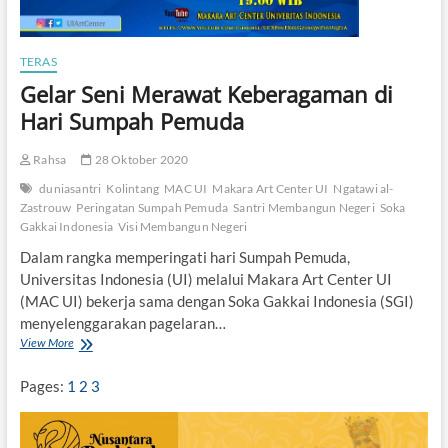
TERAS
Gelar Seni Merawat Keberagaman di
Hari Sumpah Pemuda
Rahsa
28 Oktober 2020
duniasantri
Kolintang
MAC UI
Makara Art Center UI
Ngatawi al-
Zastrouw
Peringatan Sumpah Pemuda
Santri Membangun Negeri
Soka
Gakkai Indonesia
Visi Membangun Negeri
Dalam rangka memperingati hari Sumpah Pemuda,
Universitas Indonesia (UI) melalui Makara Art Center UI
(MAC UI) bekerja sama dengan Soka Gakkai Indonesia (SGI)
menyelenggarakan pagelaran…
View More
G
e
l
Pages:
1
2
3
a
r
S