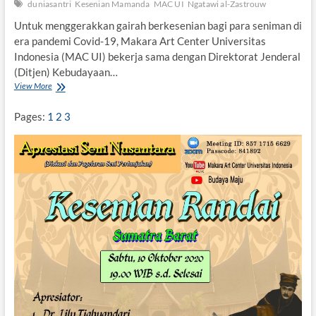
duniasantri
Kesenian Mamanda
MAC UI
Ngatawi al-Zastrouw
i
s
Untuk menggerakkan gairah berkesenian bagi para seniman di
a
era pandemi Covid-19, Makara Art Center Universitas
h
”
Indonesia (MAC UI) bekerja sama dengan Direktorat Jenderal
(Ditjen) Kebudayaan…
View More
H
a
r
Pages:
1
2
3
i
i
n
i
,
“
P
e
r
t
u
n
j
u
k
a