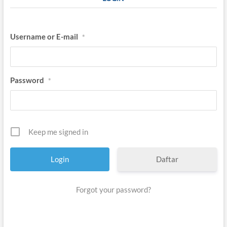
h
”
Username or E-mail
*
Password
*
Keep me signed in
Daftar
Forgot your password?