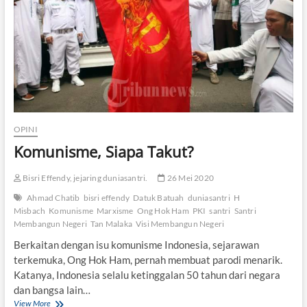
W
h
o
’
s
A
f
r
a
i
d
OPINI
?
Komunisme, Siapa Takut?
Bisri Effendy, jejaring duniasantri.
26 Mei 2020
Ahmad Chatib
bisri effendy
Datuk Batuah
duniasantri
H
Misbach
Komunisme
Marxisme
Ong Hok Ham
PKI
santri
Santri
Membangun Negeri
Tan Malaka
Visi Membangun Negeri
Berkaitan dengan isu komunisme Indonesia, sejarawan
terkemuka, Ong Hok Ham, pernah membuat parodi menarik.
Katanya, Indonesia selalu ketinggalan 50 tahun dari negara
dan bangsa lain…
View More
K