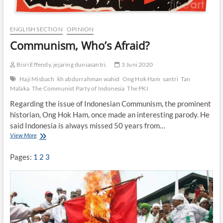
ENGLISH SECTION
OPINION
Communism, Who’s Afraid?
Bisri Effendy, jejaring duniasantri.
3 Juni 2020
Haji Misbach
kh abdurrahman wahid
Ong Hok Ham
santri
Tan
Malaka
The Communist Party of Indonesia
The PKI
Regarding the issue of Indonesian Communism, the prominent
historian, Ong Hok Ham, once made an interesting parody. He
said Indonesia is always missed 50 years from…
View More
C
o
m
Pages:
1
2
3
m
u
n
i
s
m
,