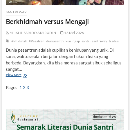
SANTRI WAY
Berkhidmah versus Mengaji
M. IKLIL FARIDO AMIRUDIN
18 Mei 2026
#khidmah
#Pesatren
duniasantri
kiai
ngaji
santri
santriway
tradisi
Dunia pesantren adalah cuplikan kehidupan yang unik. Di
sana, waktu seolah berjalan dengan hukum fisika yang
berbeda. Bayangkan, kita bisa merasa sangat sibuk sekaligus
sangat…
View More
B
e
r
Pages:
1
2
3
k
h
i
d
m
a
h
v