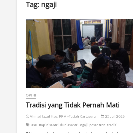
Tag:
ngaji
OPINI
Tradisi yang Tidak Pernah Mati
Ahmad Izzul Haq, PP Al-Fattah Kartasura.
25 Juli 2026
#AI
#opinisantri
duniasantri
ngaji
pesantren
tradisi