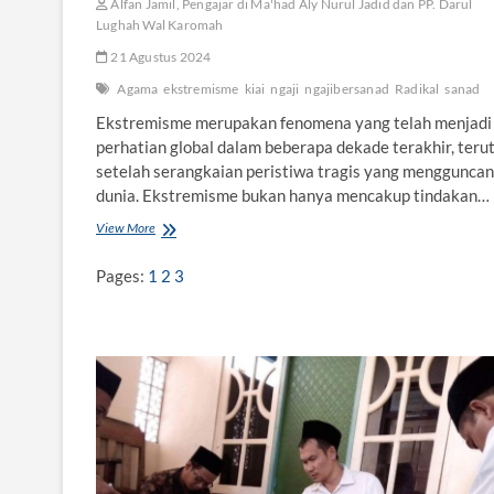
Alfan Jamil, Pengajar di Ma'had Aly Nurul Jadid dan PP. Darul
Lughah Wal Karomah
21 Agustus 2024
Agama
ekstremisme
kiai
ngaji
ngajibersanad
Radikal
sanad
Ekstremisme merupakan fenomena yang telah menjadi
perhatian global dalam beberapa dekade terakhir, ter
setelah serangkaian peristiwa tragis yang menggunca
dunia. Ekstremisme bukan hanya mencakup tindakan…
View More
E
k
s
Pages:
1
2
3
t
r
e
m
i
s
m
e
:
B
a