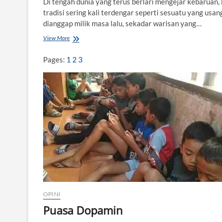
Di tengah dunia yang terus berlari mengejar kebaruan,
tradisi sering kali terdengar seperti sesuatu yang usang
dianggap milik masa lalu, sekadar warisan yang…
View More
T
r
a
Pages:
1
2
3
d
i
s
i
y
a
n
g
T
i
d
a
k
P
e
OPINI
r
Puasa Dopamin
n
a