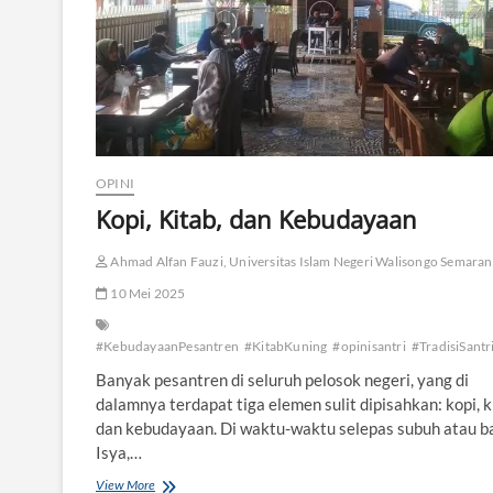
OPINI
Kopi, Kitab, dan Kebudayaan
Ahmad Alfan Fauzi, Universitas Islam Negeri Walisongo Semaran
10 Mei 2025
#KebudayaanPesantren
#KitabKuning
#opinisantri
#TradisiSantr
Banyak pesantren di seluruh pelosok negeri, yang di
dalamnya terdapat tiga elemen sulit dipisahkan: kopi, k
dan kebudayaan. Di waktu-waktu selepas subuh atau b
Isya,…
View More
K