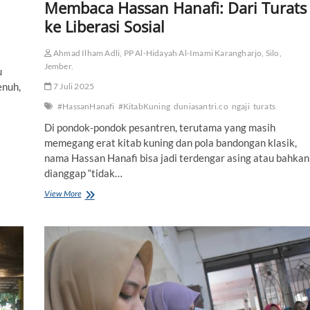
i
Membaca Hassan Hanafi: Dari Turats
ke Liberasi Sosial
Ahmad Ilham Adli, PP Al-Hidayah Al-Imami Karangharjo, Silo,
Jember.
u
enuh,
7 Juli 2025
#HassanHanafi
#KitabKuning
duniasantri.co
ngaji
turats
Di pondok-pondok pesantren, terutama yang masih
memegang erat kitab kuning dan pola bandongan klasik,
nama Hassan Hanafi bisa jadi terdengar asing atau bahkan
dianggap “tidak…
View More
M
e
m
b
a
c
a
H
a
s