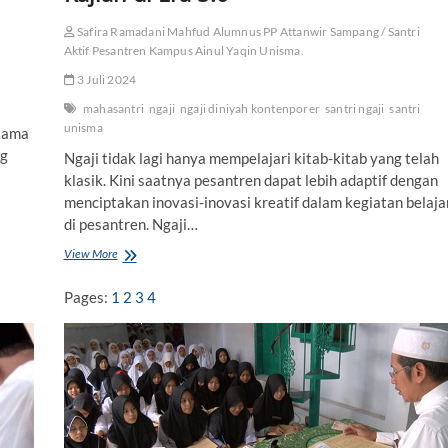
i
Safira Ramadani Mahfud Alumnus PP Attanwir Sampang / Santri
n
Aktif Pesantren Kampus Ainul Yaqin Unisma.
g
w
3 Juli 2024
i
t
mahasantri
ngaji
ngaji diniyah kontenporer
santri ngaji
santri
h
unisma
utama
o
ng
Ngaji tidak lagi hanya mempelajari kitab-kitab yang telah
u
klasik. Kini saatnya pesantren dapat lebih adaptif dengan
t
a
menciptakan inovasi-inovasi kreatif dalam kegiatan belaja
S
di pesantren. Ngaji…
a
n
View More
N
a
g
d
a
Pages:
1
2
3
4
j
i
D
i
n
i
y
a