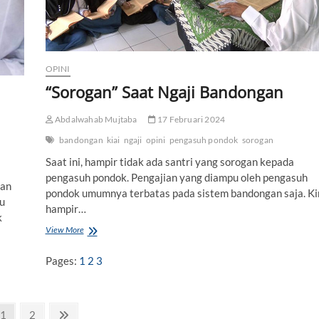
h
K
o
n
t
e
OPINI
m
“Sorogan” Saat Ngaji Bandongan
p
o
r
Abdalwahab Mujtaba
17 Februari 2024
e
bandongan
kiai
ngaji
opini
pengasuh pondok
sorogan
r
,
Saat ini, hampir tidak ada santri yang sorogan kepada
M
pengasuh pondok. Pengajian yang diampu oleh pengasuh
e
ran
pondok umumnya terbatas pada sistem bandongan saja. Ki
t
u
o
hampir…
k
d
View More
“
e
S
K
o
a
Pages:
1
2
3
r
j
o
i
g
a
a
n
P
1
P
2
N