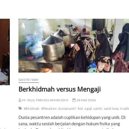
SANTRI WAY
Berkhidmah versus Mengaji
M. IKLIL FARIDO AMIRUDIN
18 Mei 2026
#khidmah
#Pesatren
duniasantri
kiai
ngaji
santri
santriway
tradis
Dunia pesantren adalah cuplikan kehidupan yang unik. Di
sana, waktu seolah berjalan dengan hukum fisika yang