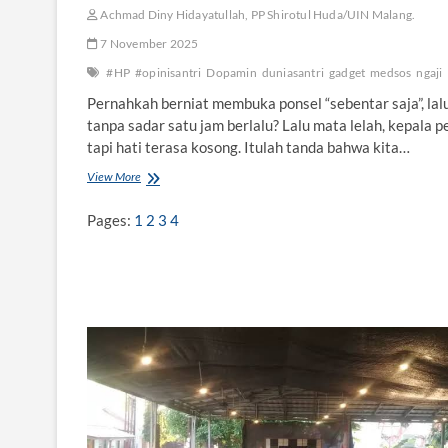
h
Achmad Diny Hidayatullah, PP Shirotul Huda/UIN Malang.
M
a
7 November 2025
t
#HP
#opinisantri
Dopamin
duniasantri
gadget
medsos
ngaji
i
Pernahkah berniat membuka ponsel “sebentar saja”, lal
tanpa sadar satu jam berlalu? Lalu mata lelah, kepala p
tapi hati terasa kosong. Itulah tanda bahwa kita…
View More
P
u
a
Pages:
1
2
3
4
s
a
D
o
p
a
m
i
n