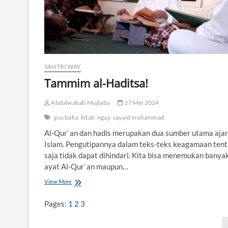
h
a
y
a
N
g
a
SANTRI WAY
j
i
Tammim al-Haditsa!
T
i
Abdalwahab Mujtaba
27 Mei 2024
d
a
gus baha
kitab
ngaji
sayyid muhammad
k
Al-Qur`an dan hadis merupakan dua sumber utama aja
B
e
Islam. Pengutipannya dalam teks-teks keagamaan tent
r
saja tidak dapat dihindari. Kita bisa menemukan banya
s
ayat Al-Qur`an maupun…
a
n
View More
T
a
a
d
m
Pages:
1
2
3
m
i
P
m