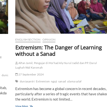
s
a
n
H
a
n
a
f
i
ENGLISH SECTION
OPINION
:
Extremism: The Danger of Learning
D
a
without a Sanad
r
g.
i
T
Alfan Jamil, Pengajar di Ma'had Aly Nurul Jadid dan PP. Darul
u
Lughah Wal Karomah
r
27 September 2024
i
duniasantri
ngaji
Ngopi
a
t
duniasantri
Extremism
ngaji
sanad
ulama salaf
s
itab,
Extremism has become a global concern in recent decades,
k
akda
e
particularly after a series of tragic events that have shake
L
the world. Extremism is not limited…
i
b
View More
E