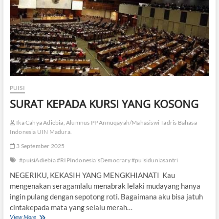
PUISI
SURAT KEPADA KURSI YANG KOSONG
Ika Cahya Adiebia, Alumnus PP Annuqayah/Mahasiswi Tadris Bahasa
Indonesia UIN Madura.
3 September 2025
#puisiAdiebia #RIPIndonesia’sDemocrary #puisiduniasantri
NEGERIKU, KEKASIH YANG MENGKHIANATI Kau
mengenakan seragamlalu menabrak lelaki mudayang hanya
ingin pulang dengan sepotong roti. Bagaimana aku bisa jatuh
cintakepada mata yang selalu merah…
View More
S