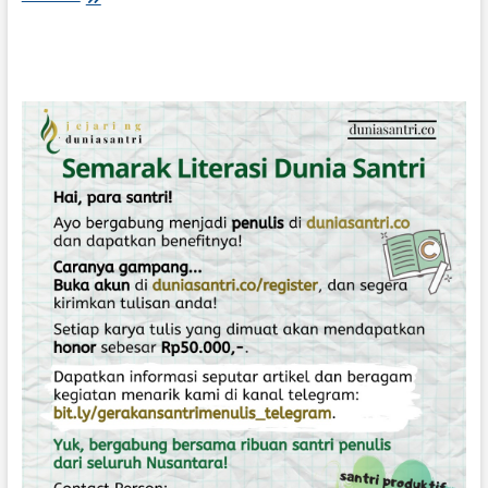
U
R
A
T
K
E
P
A
D
A
K
U
R
S
I
Y
A
N
G
K
O
S
O
N
G