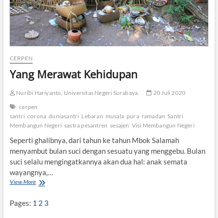
CERPEN
Yang Merawat Kehidupan
Nuribi Hariyanto, Universitas Negeri Surabaya.
20 Juli 2020
cerpen
santri
corona
duniasantri
Lebaran
musala
pura
ramadan
Santri
Membangun Negeri
sastra pesantren
sesajen
Visi Membangun Negeri
Seperti ghalibnya, dari tahun ke tahun Mbok Salamah
menyambut bulan suci dengan sesuatu yang menggebu. Bulan
suci selalu mengingatkannya akan dua hal: anak semata
wayangnya,…
View More
Y
a
n
Pages:
1
2
3
g
M