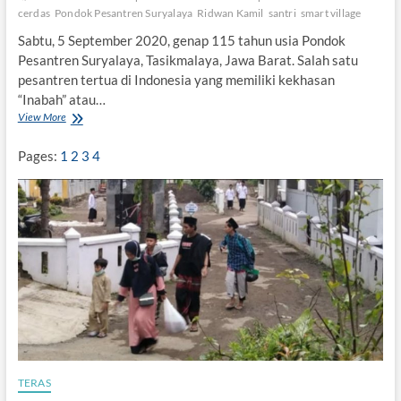
r
cerdas
Pondok Pesantren Suryalaya
Ridwan Kamil
santri
smart village
k
Sabtu, 5 September 2020, genap 115 tahun usia Pondok
a
n
Pesantren Suryalaya, Tasikmalaya, Jawa Barat. Salah satu
P
pesantren tertua di Indonesia yang memiliki kekhasan
e
“Inabah” atau…
r
View More
S
d
u
a
r
P
Pages:
1
2
3
4
y
e
a
s
l
a
a
n
y
t
a
r
,
e
M
n
e
n
j
a
d
i
TERAS
“