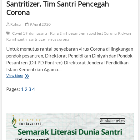
Santritizer, Tim Santri Pencegah
P
e
Corona
s
a
Rahsa
9 April 2020
n
t
Covid 19
duniasantri
Kang Emil
pesantren
rapid test Corona
Ridwan
r
Kamil
santri
santritizer
virus corona
e
n
Untuk memutus rantai penyebaran virus Corona di lingkungan
C
pondok pesantren, Direktorat Pendidikan Diniyah dan Pondok
e
Pesantren (Dit PD Pontren) Direktorat Jenderal Pendidikan
r
Islam Kementrian Agama…
d
a
View More
S
s
a
”
n
Pages:
1
2
3
4
S
t
e
r
t
i
a
t
l
i
a
z
h
e
1
r
1
,