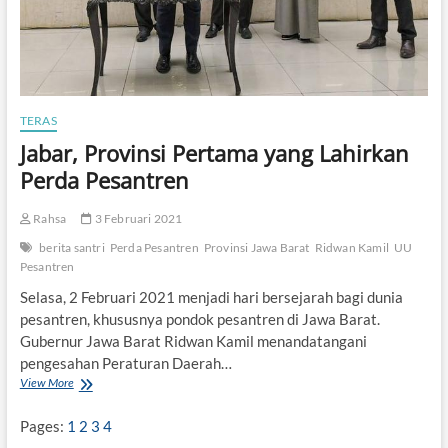
TERAS
Jabar, Provinsi Pertama yang Lahirkan
Perda Pesantren
Rahsa
3 Februari 2021
berita santri
Perda Pesantren
Provinsi Jawa Barat
Ridwan Kamil
UU
Pesantren
Selasa, 2 Februari 2021 menjadi hari bersejarah bagi dunia
pesantren, khususnya pondok pesantren di Jawa Barat.
Gubernur Jawa Barat Ridwan Kamil menandatangani
pengesahan Peraturan Daerah…
View More
J
a
b
Pages:
1
2
3
4
a