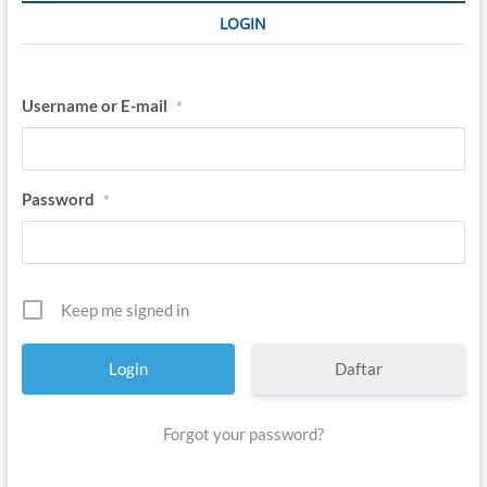
g
LOGIN
i
s
B
a
Username or E-mail
*
r
a
t
d
a
Password
*
n
I
s
l
a
m
Keep me signed in
Daftar
Forgot your password?