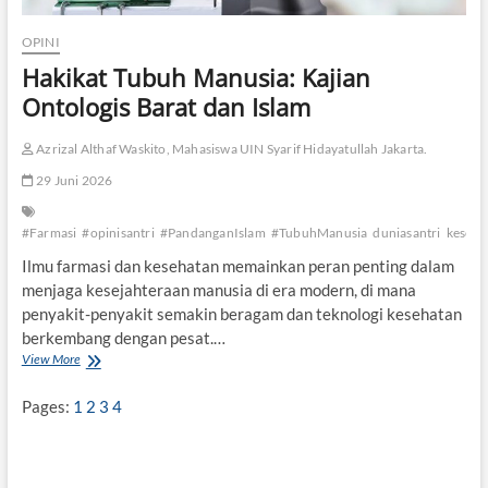
OPINI
Hakikat Tubuh Manusia: Kajian
Ontologis Barat dan Islam
Azrizal Althaf Waskito, Mahasiswa UIN Syarif Hidayatullah Jakarta.
29 Juni 2026
#Farmasi
#opinisantri
#PandanganIslam
#TubuhManusia
duniasantri
keseha
Ilmu farmasi dan kesehatan memainkan peran penting dalam
menjaga kesejahteraan manusia di era modern, di mana
penyakit-penyakit semakin beragam dan teknologi kesehatan
berkembang dengan pesat.…
View More
H
a
k
Pages:
1
2
3
4
i
k
a
t