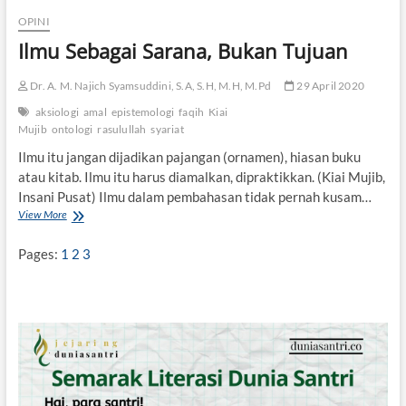
i
OPINI
l
Ilmu Sebagai Sarana, Bukan Tujuan
s
a
f
Dr. A. M. Najich Syamsuddini, S.A, S.H, M.H, M.Pd
29 April 2020
a
t
aksiologi
amal
epistemologi
faqih
Kiai
,
Mujib
ontologi
rasulullah
syariat
K
Ilmu itu jangan dijadikan pajangan (ornamen), hiasan buku
e
atau kitab. Ilmu itu harus diamalkan, dipraktikkan. (Kiai Mujib,
b
e
Insani Pusat) Ilmu dalam pembahasan tidak pernah kusam…
n
View More
I
a
l
r
m
Pages:
1
2
3
a
u
n
S
,
e
d
b
a
a
n
g
S
a
u
i
b
S
j