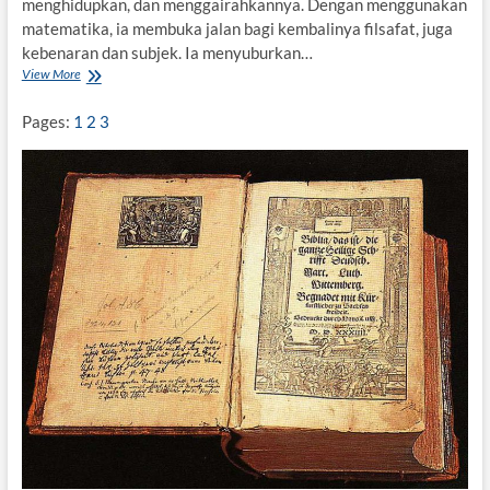
menghidupkan, dan menggairahkannya. Dengan menggunakan
g
matematika, ia membuka jalan bagi kembalinya filsafat, juga
i
s
kebenaran dan subjek. Ia menyuburkan…
B
View More
A
a
l
r
a
Pages:
1
2
3
a
i
t
n
d
B
a
a
n
d
I
i
s
o
l
u
a
:
m
K
e
m
b
a
l
i
k
e
F