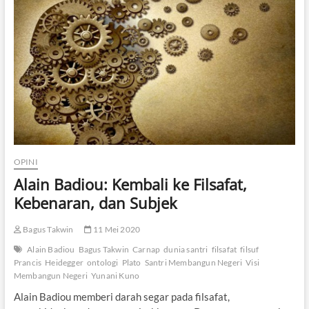
T
u
b
u
h
M
a
n
u
s
i
a
:
OPINI
K
a
Alain Badiou: Kembali ke Filsafat,
j
Kebenaran, dan Subjek
i
a
n
Bagus Takwin
11 Mei 2020
O
Alain Badiou
Bagus Takwin
Carnap
dunia santri
filsafat
filsuf
n
Prancis
Heidegger
ontologi
Plato
Santri Membangun Negeri
Visi
t
Membangun Negeri
Yunani Kuno
o
l
Alain Badiou memberi darah segar pada filsafat,
o