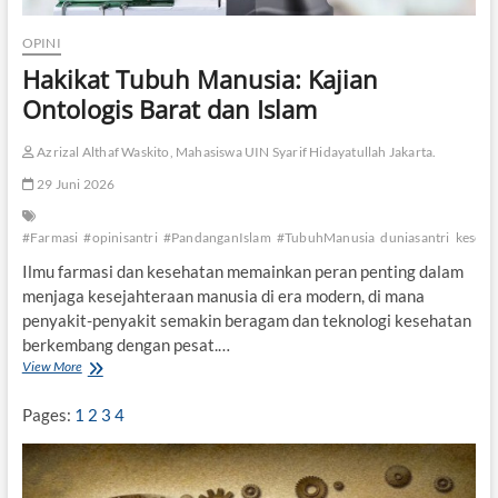
OPINI
Hakikat Tubuh Manusia: Kajian
Ontologis Barat dan Islam
Azrizal Althaf Waskito, Mahasiswa UIN Syarif Hidayatullah Jakarta.
29 Juni 2026
#Farmasi
#opinisantri
#PandanganIslam
#TubuhManusia
duniasantri
keseha
Ilmu farmasi dan kesehatan memainkan peran penting dalam
menjaga kesejahteraan manusia di era modern, di mana
penyakit-penyakit semakin beragam dan teknologi kesehatan
berkembang dengan pesat.…
View More
H
a
k
Pages:
1
2
3
4
i
k
a
t