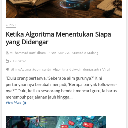
OPINI
Ketika Algoritma Menentukan Siapa
yang Didengar
Muhammad Raffi Ilham, PP An-Nur 2 Al-Murtadlo Malang.
2 Juli 2026
#IlmuAgama
#opinisantri
Algoritma
dakwah
duniasantri
Viral
“Dulu orang bertanya, ‘Seberapa alim gurunya?’ Kini
pertanyaannya berubah menjadi, ‘Berapa banyak followers-
nya?’” Dulu, ketika seseorang hendak mencari guru, ia harus
menempuh perjalanan jauh hingga…
View More
K
e
t
i
k