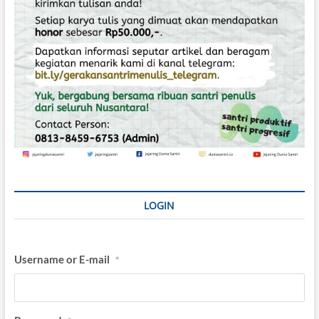
I
n
i
LOGIN
Username or E-mail
*