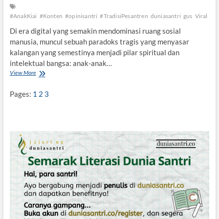
#AnakKiai
#Konten
#opinisantri
#TradisiPesantren
duniasantri
gus
Viral
Di era digital yang semakin mendominasi ruang sosial
manusia, muncul sebuah paradoks tragis yang menyasar
kalangan yang semestinya menjadi pilar spiritual dan
intelektual bangsa: anak-anak…
View More
A
n
a
Pages:
1
2
3
k
-
a
n
a
k
K
i
a
i
H
a
r
i