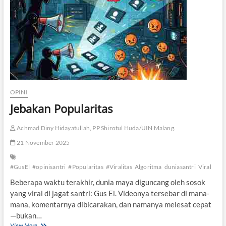
a
A
l
g
o
r
i
t
m
a
M
OPINI
e
Jebakan Popularitas
n
e
n
Achmad Diny Hidayatullah, PP Shirotul Huda/UIN Malang.
t
21 November 2025
u
k
a
#GusEl
#opinisantri
#Popularitas
#Viralitas
Algoritma
duniasantri
Viral
n
Beberapa waktu terakhir, dunia maya diguncang oleh sosok
S
i
yang viral di jagat santri: Gus El. Videonya tersebar di mana-
a
mana, komentarnya dibicarakan, dan namanya melesat cepat
p
—bukan…
a
View More
J