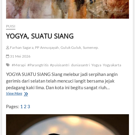
PUISI
YOGYA, SUATU SIANG
Farhan Sagara, PP Annuqayah, Guluk Guluk, Sumenep.
31 Mei 2026
#Merapi
#Parangtritis
#puisisantri
duniasantri
Yogya
Yogyakarta
YOGYA SUATU SIANG Siang melebur jadi serpihan angin
gerimis dari selatan telah mencuci langit bersama jejak
pedagang kaki lima. Dan kota ini begitu sangat riuh…
View More
Y
O
G
Pages:
1
2
3
Y
A
,
S
U