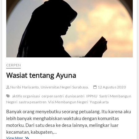
A
T
U
S
I
A
N
G
CERPEN
Wasiat tentang Ayuna
Nuribi Hariyanto, Universitas Negeri Surabaya.
12 Agustus 2020
aktifis organisasi
cerpen santri
duniasantri
IPPNU
Santri Membangun
Negeri
sastra pesantren
Visi Membangun Negeri
Yogyakarta
Banyak orang menyebutku seorang petualang. Itu karena aku
lebih banyak menghabiskan waktuku dengan komunitas
motorku. Dari satu desa ke desa lainnya, melingkar luar
kecamatan, kabupaten,…
View More
W