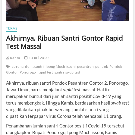
TERAS
Akhirnya, Ribuan Santri Gontor Rapid
Test Massal
Rahsa
10 Juli 2020
corona
duniasantri
Ipong Muchlissoni
pesantren
pondok
Pondok
Gontor
Ponorogo
rapid test
santri
swab test
Akhirnya, ribuan santri Pondok Pesantren Gontor 2, Ponorogo,
Jawa Timur, harus menjalani
rapid test
massal. Hal itu
merupakan buntut dari jumlah santri positif Covid-19 yang
terus membengkak. Hingga Kamis, berdasarkan hasil
swab test
yang dilakukan pihak berwenang, jumlah santri yang
dipastikan terpapar virus Corona telah mencapai 11 orang.
Penambahan jumlah santri Gontor positif Covid-19 tersebut
diungkapkan Bupati Ponorogo, Ipong Muchlissoni, Kamis