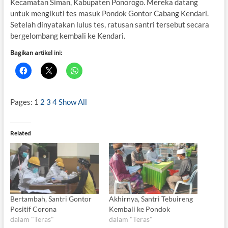
Kecamatan Siman, Kabupaten Ponorogo. Mereka datang
untuk mengikuti tes masuk Pondok Gontor Cabang Kendari.
Setelah dinyatakan lulus tes, ratusan santri tersebut secara
bergelombang kembali ke Kendari.
Bagikan artikel ini:
Pages:
1
2
3
4
Show All
Related
Bertambah, Santri Gontor
Akhirnya, Santri Tebuireng
Positif Corona
Kembali ke Pondok
dalam "Teras"
dalam "Teras"