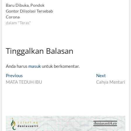
Baru Dibuka, Pondok
Gontor Diisolasi Tersebab
Corona
dalam "Teras"
Tinggalkan Balasan
Anda harus
masuk
untuk berkomentar.
N
Previous
P
Next
N
MATA TEDUH IBU
r
Cahya Mentari
e
a
e
x
v
v
t
i
p
i
o
o
g
u
s
s
t
a
p
: