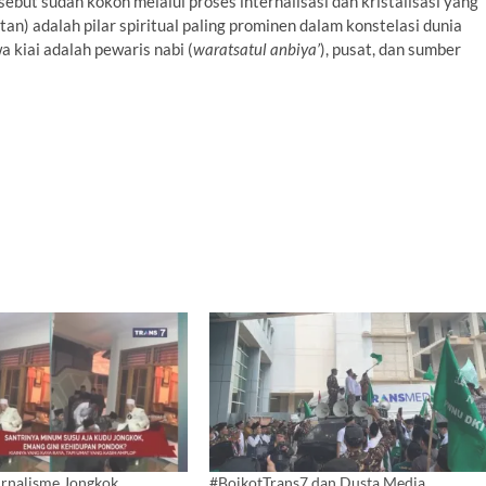
ebut sudah kokoh melalui proses internalisasi dan kristalisasi yang
an) adalah pilar spiritual paling prominen dalam konstelasi dunia
 kiai adalah pewaris nabi (
waratsatul anbiya’
), pusat, dan sumber
urnalisme Jongkok
#BoikotTrans7 dan Dusta Media