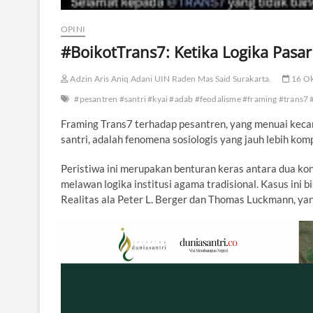
OPINI
#BoikotTrans7: Ketika Logika Pas
Adzin Aris Aniq Adani UIN Raden Mas Said Surakarta.
16 Ok
#pesantren #santri #kyai #adab #feodalisme #framing #trans7 
Framing Trans7 terhadap pesantren, yang menuai kecam
santri, adalah fenomena sosiologis yang jauh lebih komp
Peristiwa ini merupakan benturan keras antara dua kon
melawan logika institusi agama tradisional. Kasus ini b
Realitas ala Peter L. Berger dan Thomas Luckmann, yan