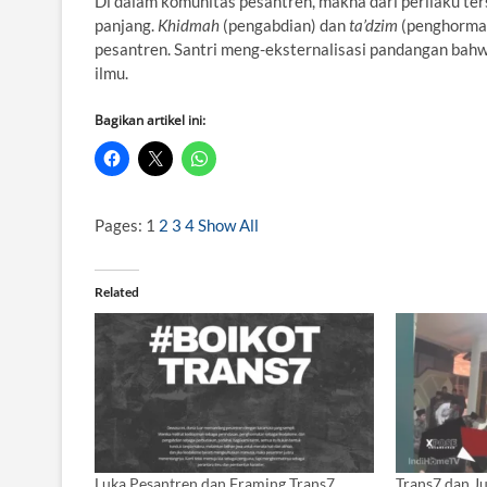
Di dalam komunitas pesantren, makna dari perilaku ters
panjang.
Khidmah
(pengabdian) dan
ta’dzim
(penghormat
pesantren. Santri meng-eksternalisasi pandangan bahwa
ilmu.
Bagikan artikel ini:
Pages:
1
2
3
4
Show All
Related
Luka Pesantren dan Framing Trans7
Trans7 dan J